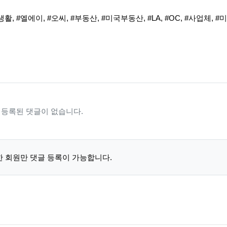
생활
,
#엘에이
,
#오씨
,
#부동산
,
#미국부동산
,
#LA
,
#OC
,
#사업체
,
#
등록된 댓글이 없습니다.
 회원만 댓글 등록이 가능합니다.
 목록