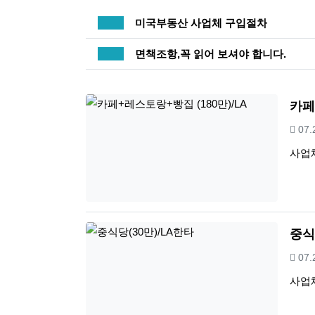
공지사항
미국부동산 사업체 구입절차
공지사항
면책조항,꼭 읽어 보셔야 합니다.
카페
등
07
사업
중식
등
07
사업