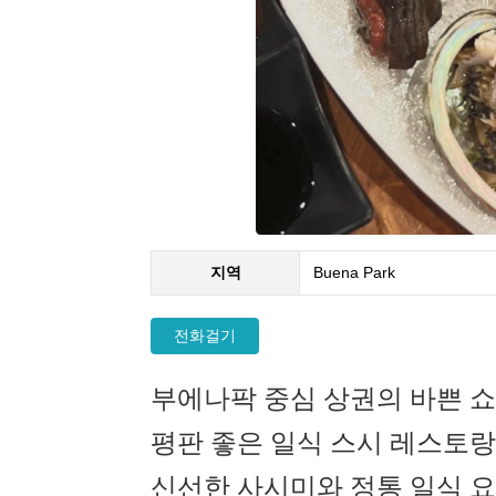
지역
Buena Park
전화걸기
부에나팍 중심 상권의 바쁜 쇼
평판 좋은 일식 스시 레스토랑
신선한 사시미와 정통 일식 요