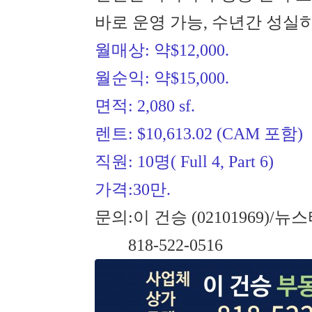
바로 운영 가능, 수년간 성실
월매상: 약$12,000.
월순익: 약$15,000.
면적: 2,080 sf.
렌트: $10,613.02 (CAM 포함)
직원: 10명( Full 4, Part 6)
가격:30만.
문의:이 건승 (02101969)/
818-522-0516