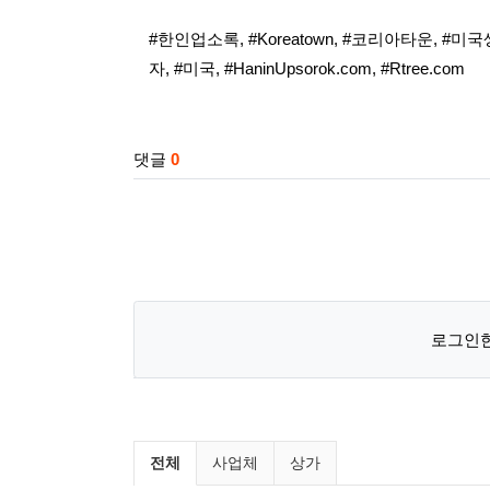
태그
#한인업소록
,
#Koreatown
,
#코리아타운
,
#미국
자
,
#미국
,
#HaninUpsorok.com
,
#Rtree.com
관련자료
댓글
0
로그인한
미국부동산 사업체/상가 분류
전체
사업체
상가