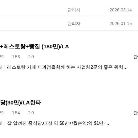
등록자
등록일
관리자
2026.03.14
등록자
등록일
관리자
2026.01.15
+레스토랑+빵집 (180만)/LA
록일
조회
추천
등
.29
56
0
관
체
레스토랑 카페 제과점을함께 하는 사업체2곳의 좋은 위치…
당(30만)/LA한타
록일
조회
추천
등
.29
54
0
관
체
잘 알려진 중식당.매상:약 $8만+/월순익:약 $1만+…