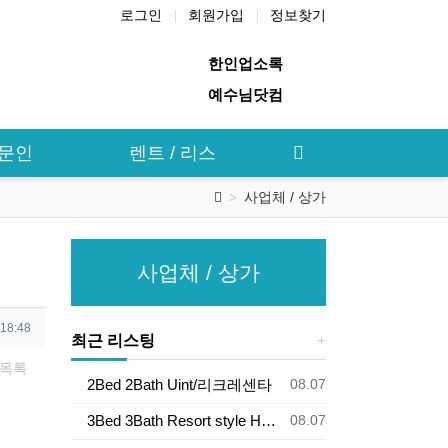
로그인
회원가입
정보찾기
한인업소록
예수님닷컴
전문인
렌트 / 리스
사업체 / 상가
사업체 / 상가
 18:48
최근 리스팅
목록
등록일
2Bed 2Bath Uint/리크레센타
08.07
등록일
3Bed 3Bath Resort style Home/Buena Park
08.07