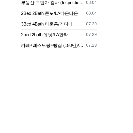
등록일
부동산 구입자 검사 (Inspection)의무
08.04
등록일
2Bed 2Bath 콘도/LA다운타운
08.04
등록일
3Bed 4Bath 타운홈/가디나
07.29
등록일
2bed 2bath 유닛/LA한타
07.29
등록일
카페+레스토랑+빵집 (180만)/LA
07.29