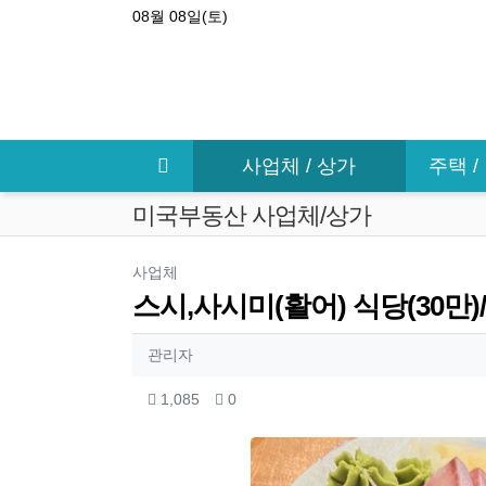
상단 네비
08월 08일(토)
메인 메뉴
사업체 / 상가
주택 
미국부동산 사업체/상가
분류
사업체
스시,사시미(활어) 식당(30만)
작성자 정보
작성
관리자
컨텐츠 정보
조회
추천
1,085
0
본문