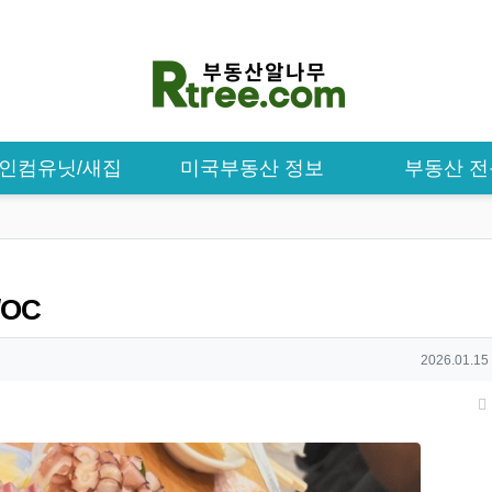
/ 인컴유닛/새집
미국부동산 정보
부동산 
/OC
작성일
2026.01.15