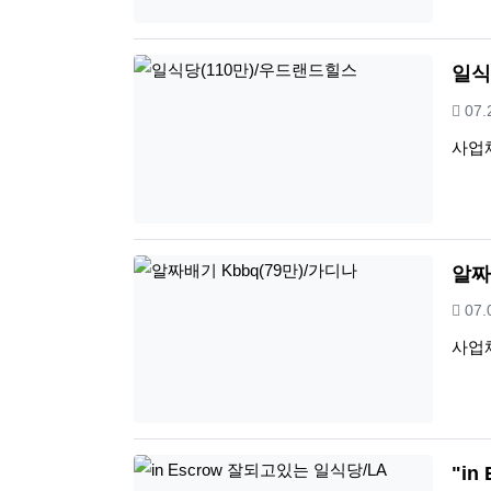
일식
등
07
사업
알짜
등
07
사업
"i