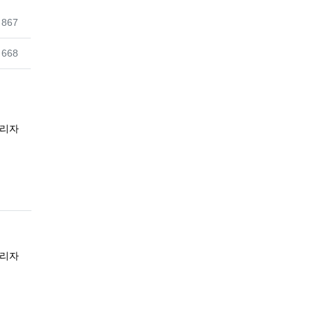
조회
867
조회
668
록자
리자
록자
리자