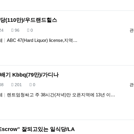
당(110만)/우드랜드힐스
록일
조회
추천
등
.24
96
0
관
체
ABC 47(Hard Liquor) license,지역…
배기 Kbbq(79만)/가디나
록일
조회
추천
등
.08
201
0
관
체
렌트엄청싸고 주 38시간(저녁)만 오픈지역에 13년 이…
n Escrow" 잘되고있는 일식당/LA