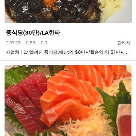
중식당(30만)/LA한타
등록일
조회
추천
등록자
07.29
53
0
관리자
사업체
잘 알려진 중식당.매상:약 $8만+/월순익:약 $1만+…