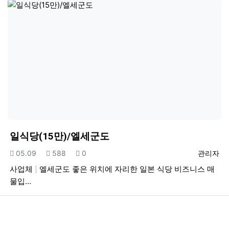
일식당(15만)/엘세군도
등록일
조회
추천
등록자
05.09
588
0
관리자
사업체
엘세군도 좋은 위치에 자리한 일본 식당 비즈니스 매
물입…