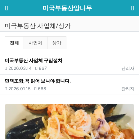
기
메뉴
미국부동산알나무
미국부동산 사업체/상가
미국부동산 사업체/상가 분류 목록
전체
사업체
상가
미국부동산 사업체 구입절차
등록일
조회
등록자
2026.03.14
867
관리자
면책조항,꼭 읽어 보셔야 합니다.
등록일
조회
등록자
2026.01.15
668
관리자