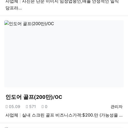
사업체
사진은 단순 이미지 임성업중인,매출 안정적인 일식
당프라…
인도어 골프(200만)/OC
등록일
조회
추천
등록자
05.09
571
0
관리자
사업체
실내 스크린 골프 비즈니스가격:$200.만 (가능성을 …