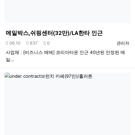
메일박스,쉬핑센터(32만)/LA한타 인근
등록일
조회
추천
등록자
06.10
637
0
관리자
사업체
[비즈니스 매매] 코리아타운 인근 40년된 안정된 메
일…