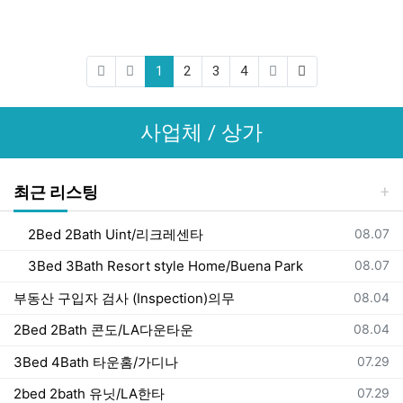
(current)
(last)
1
2
3
4
사업체 / 상가
최근 리스팅
등록일
2Bed 2Bath Uint/리크레센타
08.07
등록일
3Bed 3Bath Resort style Home/Buena Park
08.07
등록일
부동산 구입자 검사 (Inspection)의무
08.04
등록일
2Bed 2Bath 콘도/LA다운타운
08.04
등록일
3Bed 4Bath 타운홈/가디나
07.29
등록일
2bed 2bath 유닛/LA한타
07.29