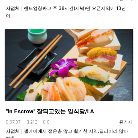
사업체
렌트엄청싸고 주 38시간(저녁)만 오픈지역에 13년
이…
"in Escrow" 잘되고있는 일식당/LA
등록일
조회
추천
등록자
07.07
212
0
관리자
사업체
엘에이에서 젊은층 많고 활기찬 지역.딜리버리 많아