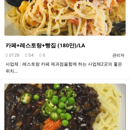
카페+레스토랑+빵집 (180만)/LA
등록일
조회
추천
등록자
07.29
54
0
관리자
사업체
레스토랑 카페 제과점을함께 하는 사업체2곳의 좋은
위치…