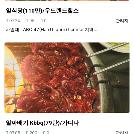
일식당(110만)/우드랜드힐스
등록일
조회
추천
등록자
07.24
95
0
관리자
사업체
ABC 47(Hard Liquor) license,지역…
알짜배기 Kbbq(79만)/가디나
등록일
조회
추천
등록자
07.08
200
0
관리자