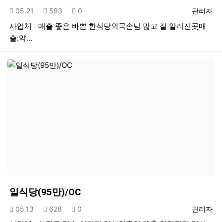
등록일
조회
추천
등록자
05.21
593
0
관리자
사업체
매출 좋은 바쁜 한식당외국손님 많고 잘 알려진곳매
출:약…
일식당(95만)/OC
등록일
조회
추천
등록자
05.13
628
0
관리자