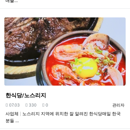
매출…
한식당/노스리지
등록일
조회
추천
등록자
07.03
330
0
관리자
사업체
노스리지 지역에 위치한 잘 알려진 한식당매일 한국
분들 …