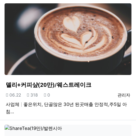
델리+커피샾(20만)/웨스트레이크
등록일
조회
추천
등록자
06.22
318
0
관리자
사업체
좋은위치, 단골많은 30년 된곳매출 안정적,주5일 아
침…