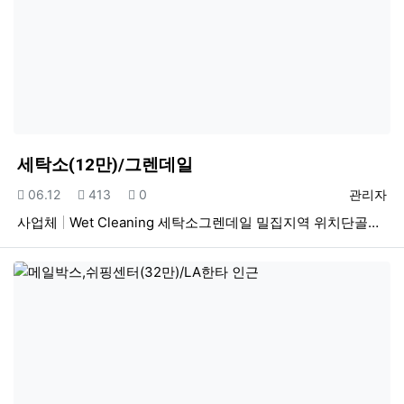
세탁소(12만)/그렌데일
등록일
조회
추천
등록자
06.12
413
0
관리자
사업체
Wet Cleaning 세탁소그렌데일 밀집지역 위치단골…