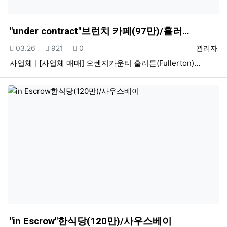
"under contract"브런치 카페(97만)/훌러…
등록일
조회
추천
등록자
03.26
921
0
관리자
사업체
[사업체 매매] 오렌지카운티 훌러튼(Fullerton)…
"in Escrow"한식당(120만)/사우스베이