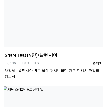
ShareTea(19만)/발렌시아
등록일
조회
추천
등록자
06.19
371
0
관리자
사업체
발렌시아 바쁜 몰에 위치버블티 커피 각양의 과일드
링크자…