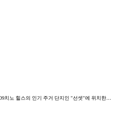
ills, CA 91709치노 힐스의 인기 주거 단지인 "선셋"에 위치한…