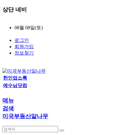
상단 네비
08월 08일(토)
로그인
회원가입
정보찾기
한인업소록
예수님닷컴
메뉴
검색
미국부동산알나무