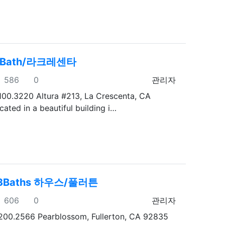
 1Bath/라크레센타
조회
추천
등록자
586
0
관리자
100.3220 Altura #213, La Crescenta, CA
ated in a beautiful building i…
 3Baths 하우스/풀러튼
조회
추천
등록자
606
0
관리자
200.2566 Pearblossom, Fullerton, CA 92835