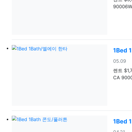
90006We
1Bed
등록일
05.09
렌트
$1,
CA 9000
1Bed
등록일
04.21