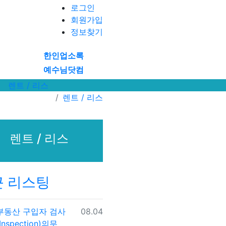
로그인
회원가입
정보찾기
한인업소록
예수님닷컴
렌트 / 리스
렌트 / 리스
렌트 / 리스
근 리스팅
등록일
부동산 구입자 검사
08.04
(Inspection)의무