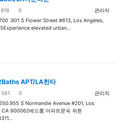
조회
추천
등록자
618
0
관리자
700 .901 S Flower Street #613, Los Angeles,
5Experience elevated urban…
2Baths APT/LA한타
조회
추천
등록자
561
0
관리자
650.955 S Normandie Avenue #201, Los
es, CA 900062베드룸 아파트문숙 위튼
8311…