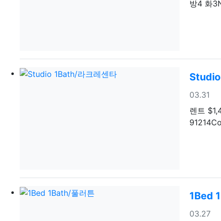
방4 화3Ne
Stud
등록일
03.31
렌트
$1,
91214Co
1Bed 
등록일
03.27