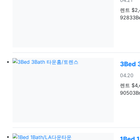
렌트
$2,
92833Be
3Bed
등록일
04.20
렌트
$4,
90503Br
1Bed