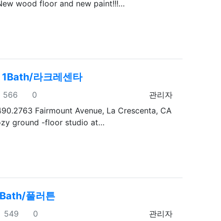
w wood floor and new paint!!!…
io 1Bath/라크레센타
조회
추천
등록자
566
0
관리자
490.2763 Fairmount Avenue, La Crescenta, CA
zy ground -floor studio at…
1Bath/풀러튼
조회
추천
등록자
549
0
관리자