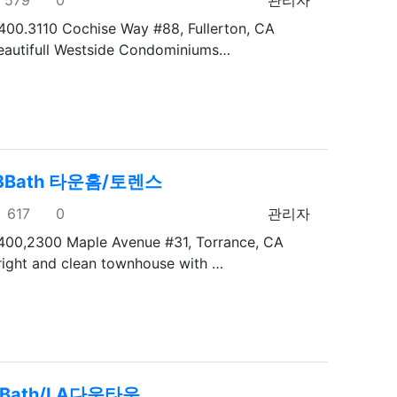
400.3110 Cochise Way #88, Fullerton, CA
autifull Westside Condominiums…
 3Bath 타운홈/토렌스
조회
추천
등록자
617
0
관리자
400,2300 Maple Avenue #31, Torrance, CA
ight and clean townhouse with …
 1Bath/LA다운타운