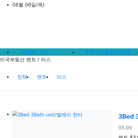
상단 네비
08월 06일(목)
메인 메뉴
사업체 / 상가
주택 / 인컴유닛/새집
미국부동산 렌트 / 리스
미국부동산 렌트 / 리스 분류 목록
전체
렌트
리스
3Bed 
등록일
05.09
렌트
$3,