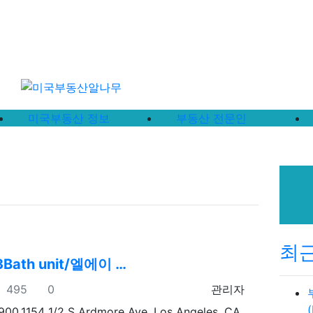
미국부동산 정보
부동산 전문인
이전 분류
다음 분류
최
3Bath unit/엘에이 …
조회
추천
등록자
495
0
관리자
900.1154 1/2 S Ardmore Ave, Los Angeles, CA