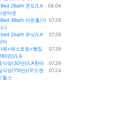
등록일
2Bed 2Bath 콘도/LA
08.04
다운타운
등록일
3Bed 4Bath 타운홈/가
07.29
디나
등록일
2bed 2bath 유닛/LA
07.29
한타
등록일
카페+레스토랑+빵집
07.29
(180만)/LA
등록일
중식당(30만)/LA한타
07.29
등록일
일식당(110만)/우드랜
07.24
드힐스