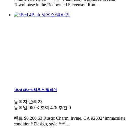
Townhouse in the Renowned Stevenson Ran…
3Bed 4Bath 하우스/얼바인
등록자
관리자
등록일
06.03
조회
426
추천
0
렌트
$6,200,63 Rustic Charm, Irvine, CA 92602*Immaculate
condition* Design, style ***…