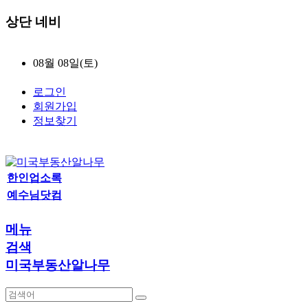
상단 네비
08월 08일(토)
로그인
회원가입
정보찾기
한인업소록
예수님닷컴
메뉴
검색
미국부동산알나무