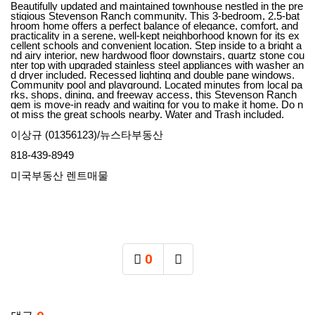
Beautifully updated and maintained townhouse nestled in the pre
stigious Stevenson Ranch community. This 3-bedroom, 2.5-bat
hroom home offers a perfect balance of elegance, comfort, and
practicality in a serene, well-kept neighborhood known for its ex
cellent schools and convenient location. Step inside to a bright a
nd airy interior, new hardwood floor downstairs, quartz stone cou
nter top with upgraded stainless steel appliances with washer an
d dryer included. Recessed lighting and double pane windows.
Community pool and playground. Located minutes from local pa
rks, shops, dining, and freeway access, this Stevenson Ranch
gem is move-in ready and waiting for you to make it home. Do n
ot miss the great schools nearby. Water and Trash included.
이상규 (01356123)/뉴스타부동산
818-439-8949
미국부동산 렌트매물
0
추천
SNS 공유
관련자료