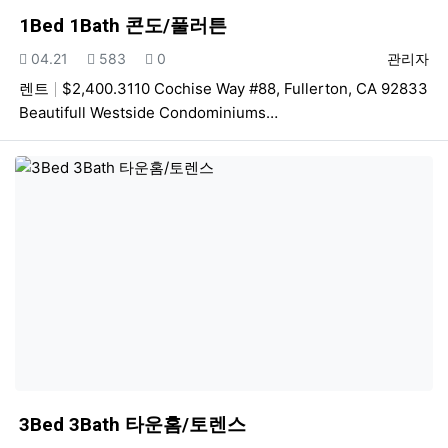
1Bed 1Bath 콘도/풀러튼
등록일
조회
추천
등록자
04.21
583
0
관리자
렌트
$2,400.3110 Cochise Way #88, Fullerton, CA 92833
Beautifull Westside Condominiums…
3Bed 3Bath 타운홈/토렌스