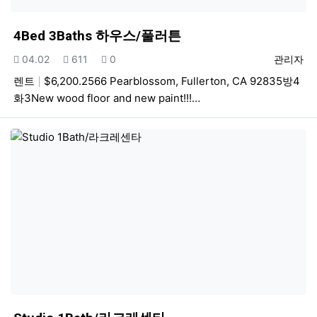
4Bed 3Baths 하우스/풀러튼
등록일
조회
추천
등록자
04.02
611
0
관리자
렌트
$6,200.2566 Pearblossom, Fullerton, CA 92835방4
화3New wood floor and new paint!!!…