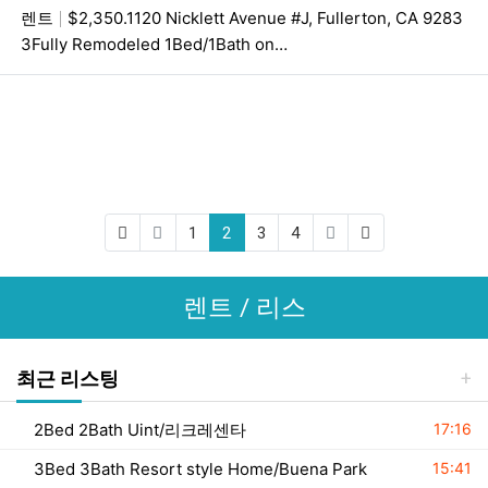
렌트
$2,350.1120 Nicklett Avenue #J, Fullerton, CA 9283
3Fully Remodeled 1Bed/1Bath on…
(first)
(current)
(last)
1
2
3
4
렌트 / 리스
최근 리스팅
등록일
2Bed 2Bath Uint/리크레센타
17:16
등록일
3Bed 3Bath Resort style Home/Buena Park
15:41