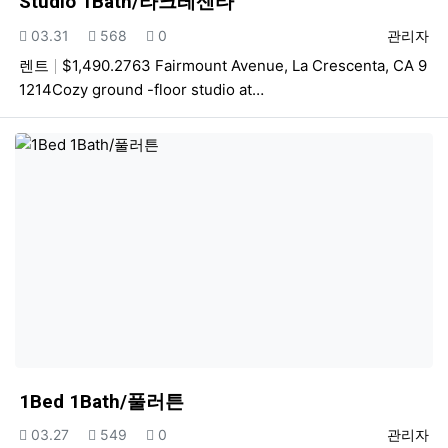
Studio 1Bath/라크레센타
등록일
조회
추천
등록자
03.31
568
0
관리자
렌트
$1,490.2763 Fairmount Avenue, La Crescenta, CA 9
1214Cozy ground -floor studio at…
1Bed 1Bath/풀러튼
등록일
조회
추천
등록자
03.27
549
0
관리자