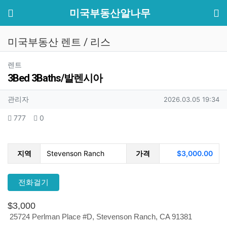
기
메뉴
미국부동산알나무
미국부동산 렌트 / 리스
분류
렌트
3Bed 3Baths/발렌시아
작성자 정보
작성
작성일
관리자
2026.03.05 19:34
컨텐츠 정보
조회
추천
777
0
본문
지역
Stevenson Ranch
가격
$3,000.00
전화걸기
$3,000
25724 Perlman Place #D, Stevenson Ranch, CA 91381