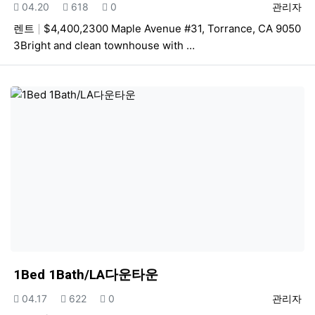
등록일
조회
추천
등록자
04.20
618
0
관리자
렌트
$4,400,2300 Maple Avenue #31, Torrance, CA 9050
3Bright and clean townhouse with …
1Bed 1Bath/LA다운타운
등록일
조회
추천
등록자
04.17
622
0
관리자