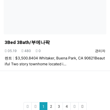
3Bed 3Bath/부에나팍
등록일
조회
추천
등록자
05.19
480
0
관리자
렌트
$3,500.8404 Whitaker, Buena Park, CA 90621Beaut
iful Two story townhome located i…
(current)
(last)
1
2
3
4