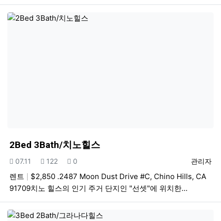
2Bed 3Bath/치노힐스
등록일
조회
추천
등록자
07.11
122
0
관리자
렌트
$2,850 .2487 Moon Dust Drive #C, Chino Hills, CA
91709치노 힐스의 인기 주거 단지인 "선셋"에 위치한…