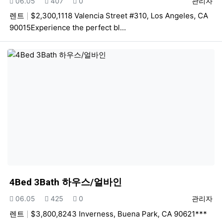
등록일
조회
추천
등록자
06.05
407
0
관리자
렌트
$2,300,1118 Valencia Street #310, Los Angeles, CA
90015Experience the perfect bl…
4Bed 3Bath 하우스/얼바인
등록일
조회
추천
등록자
06.05
425
0
관리자
렌트
$3,800,8243 Inverness, Buena Park, CA 90621***