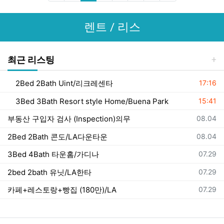
렌트 / 리스
최근 리스팅
등록일
2Bed 2Bath Uint/리크레센타
17:16
등록일
3Bed 3Bath Resort style Home/Buena Park
15:41
등록일
부동산 구입자 검사 (Inspection)의무
08.04
등록일
2Bed 2Bath 콘도/LA다운타운
08.04
등록일
3Bed 4Bath 타운홈/가디나
07.29
등록일
2bed 2bath 유닛/LA한타
07.29
등록일
카페+레스토랑+빵집 (180만)/LA
07.29