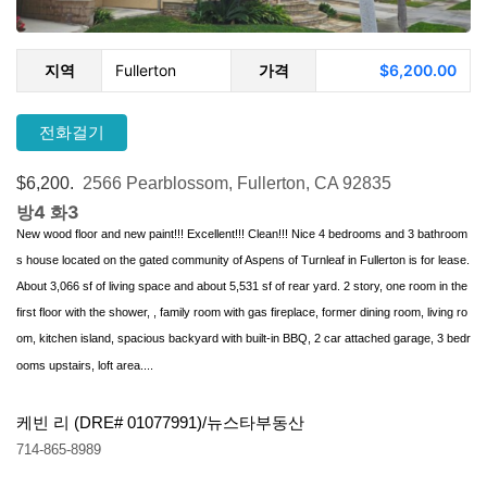
지역
Fullerton
가격
$6,200.00
전화걸기
$6,200.
2566 Pearblossom, Fullerton, CA 92835
방4 화3
New wood floor and new paint!!! Excellent!!! Clean!!! Nice 4 bedrooms and 3 bathroom
s house located on the gated community of Aspens of Turnleaf in Fullerton is for lease.
About 3,066 sf of living space and about 5,531 sf of rear yard. 2 story, one room in the
first floor with the shower, , family room with gas fireplace, former dining room, living ro
om, kitchen island, spacious backyard with built-in BBQ, 2 car attached garage, 3 bedr
ooms upstairs, loft area....
케빈 리
(DRE# 01077991)/뉴스타부동산
714-865-8989