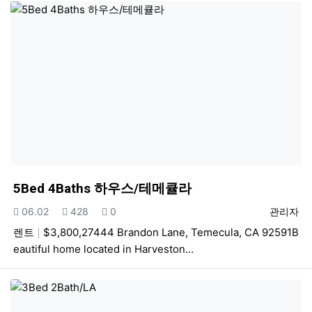
5Bed 4Baths 하우스/테메큘라
등록일
조회
추천
등록자
06.02
428
0
관리자
렌트
$3,800,27444 Brandon Lane, Temecula, CA 92591B
eautiful home located in Harveston…