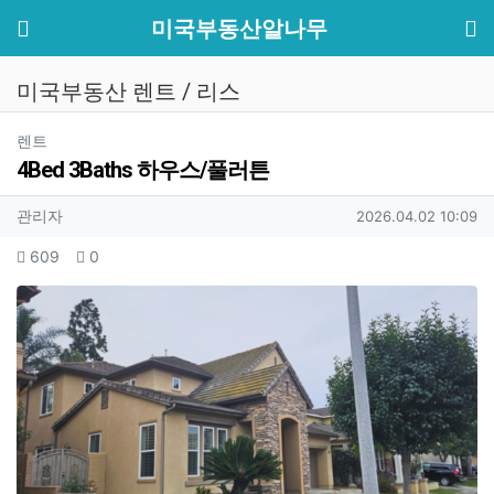
기
메뉴
미국부동산알나무
미국부동산 렌트 / 리스
분류
렌트
4Bed 3Baths 하우스/풀러튼
작성자 정보
작성
작성일
관리자
2026.04.02 10:09
컨텐츠 정보
조회
추천
609
0
본문