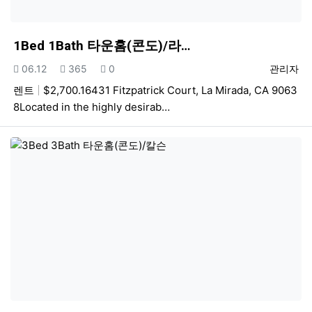
1Bed 1Bath 타운홈(콘도)/라…
등록일
조회
추천
등록자
06.12
365
0
관리자
렌트
$2,700.16431 Fitzpatrick Court, La Mirada, CA 9063
8Located in the highly desirab…