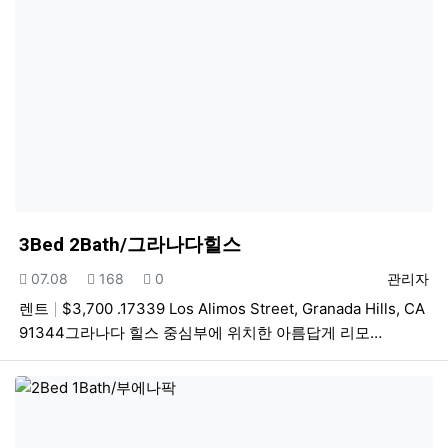
3Bed 2Bath/그라나다힐스
등록일
조회
추천
등록자
07.08
168
0
관리자
렌트
$3,700 .17339 Los Alimos Street, Granada Hills, CA
91344그라나다 힐스 중심부에 위치한 아름답게 리모…