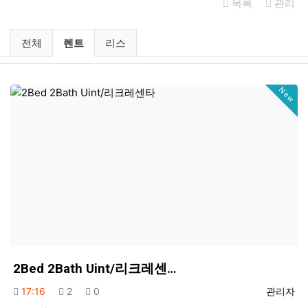
목록
관리
미국부동산 렌트 / 리스 분류 목록
현재 분류
전체
렌트
리스
New
2Bed 2Bath Uint/리크레센…
등록일
조회
추천
등록자
17:16
2
0
관리자