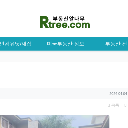
/ 인컴유닛/새집
미국부동산 정보
부동산 
작성일
2026.04.04
목록