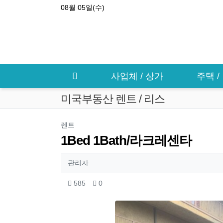
상단 네비
08월 05일(수)
메인 메뉴
사업체 / 상가
주택 
미국부동산 렌트 / 리스
분류
렌트
1Bed 1Bath/라크레센타
작성자 정보
작성
관리자
컨텐츠 정보
조회
추천
585
0
본문