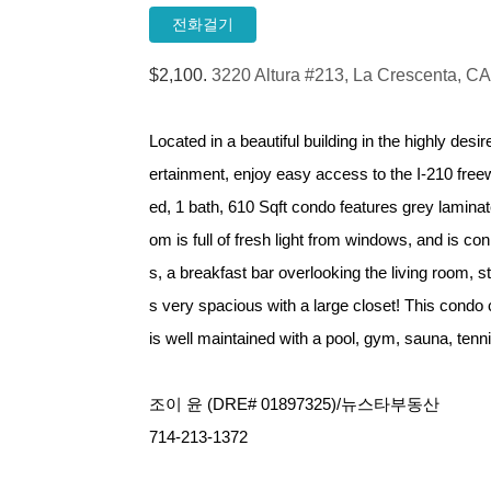
전화걸기
$2,100.
3220 Altura #213, La Crescenta, C
Located in a beautiful building in the highly des
ertainment, enjoy easy access to the I-210 fr
ed, 1 bath, 610 Sqft condo features grey laminat
om is full of fresh light from windows, and is co
s, a breakfast bar overlooking the living room, 
s very spacious with a large closet! This cond
is well maintained with a pool, gym, sauna, ten
조이 윤 (DRE# 01897325)/뉴스타부동산
714-213-1372