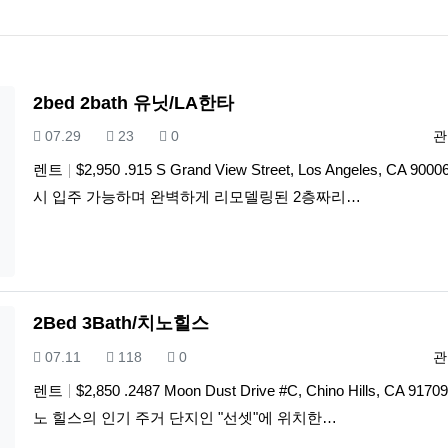
 목록
2bed 2bath 유닛/LA한타
등록일
조회
추천
등
07.29
23
0
관
렌트
$2,950 .915 S Grand View Street, Los Angeles, CA 900
시 입주 가능하며 완벽하게 리모델링된 2층짜리…
2Bed 3Bath/치노힐스
등록일
조회
추천
등
07.11
118
0
관
렌트
$2,850 .2487 Moon Dust Drive #C, Chino Hills, CA 917
노 힐스의 인기 주거 단지인 "선셋"에 위치한…