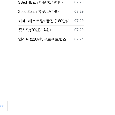
등록일
3Bed 4Bath 타운홈/가디나
07.29
등록일
2bed 2bath 유닛/LA한타
07.29
등록일
카페+레스토랑+빵집 (180만)/LA
07.29
등록일
중식당(30만)/LA한타
07.29
등록일
일식당(110만)/우드랜드힐스
07.24
.00