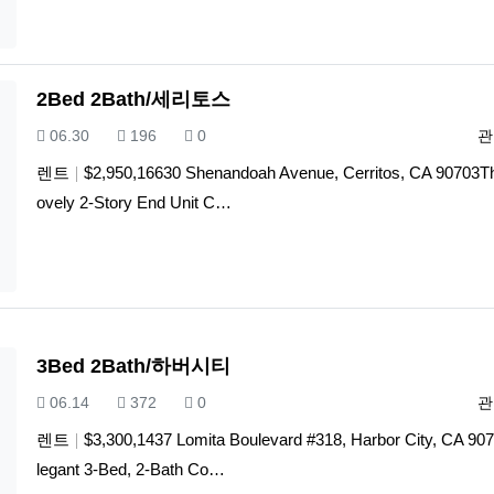
2Bed 2Bath/세리토스
등록일
조회
추천
등
06.30
196
0
관
렌트
$2,950,16630 Shenandoah Avenue, Cerritos, CA 90703Th
ovely 2-Story End Unit C…
3Bed 2Bath/하버시티
등록일
조회
추천
등
06.14
372
0
관
렌트
$3,300,1437 Lomita Boulevard #318, Harbor City, CA 90
legant 3-Bed, 2-Bath Co…