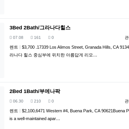
3Bed 2Bath/그라나다힐스
등록일
조회
추천
등
07.08
161
0
관
렌트
$3,700 .17339 Los Alimos Street, Granada Hills, CA 91
라나다 힐스 중심부에 위치한 아름답게 리모…
2Bed 1Bath/부에나팍
등록일
조회
추천
등
06.30
210
0
관
렌트
$2,100,6471 Western #4, Buena Park, CA 90621Buena P
is a well-maintained apar…