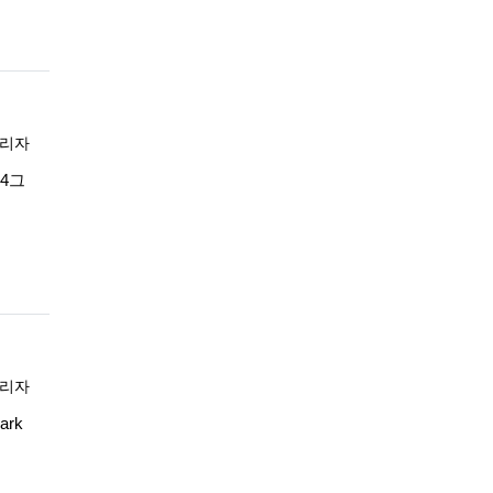
록자
리자
344그
록자
리자
ark