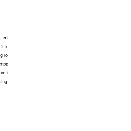
, ent
 1 b
ng ro
ertop
oom i
ding