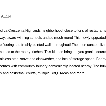
A 91214
ired La Crescenta Highlands neighborhood, close to tons of restaurants
eeway, award-winning schools and so much more! This newly upgraded
e flooring and freshly painted walls throughout! The open concept livi
nnected to the roomy kitchen! This kitchen brings to you granite count
stainless steel stove and dishwasher, and lots of storage space! Bedr
o comes with community laundry conveniently located nearby. The buil
nis and basketball courts, multiple BBQ. Areas and more!