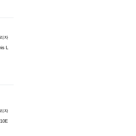
록자
리자
is L
록자
리자
710E