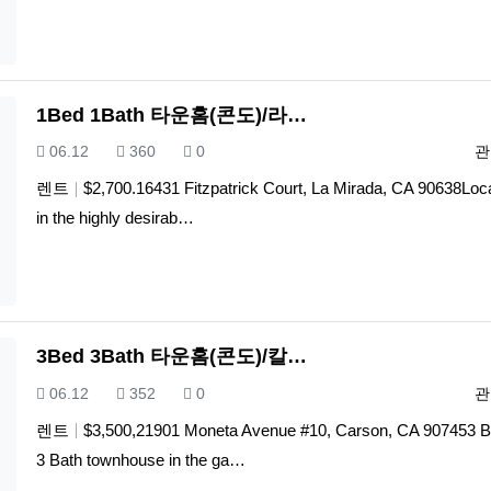
1Bed 1Bath 타운홈(콘도)/라…
등록일
조회
추천
등
06.12
360
0
관
렌트
$2,700.16431 Fitzpatrick Court, La Mirada, CA 90638Loc
in the highly desirab…
3Bed 3Bath 타운홈(콘도)/칼…
등록일
조회
추천
등
06.12
352
0
관
렌트
$3,500,21901 Moneta Avenue #10, Carson, CA 907453 
3 Bath townhouse in the ga…