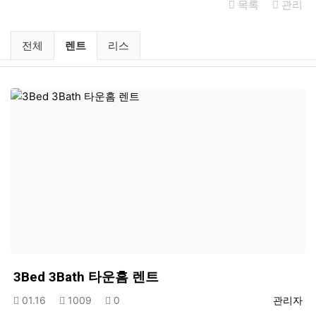
목록
관리
미국부동산 렌트 / 리스 분류 목록
현재 분류
전체
렌트
리스
3Bed 3Bath 타운홈 렌트
등록일
조회
추천
등록자
01.16
1009
0
관리자