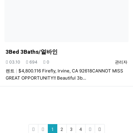
3Bed 3Baths/얼바인
등록일
조회
추천
등록자
03.10
694
0
관리자
렌트
$4,800.116 Firefly, Irvine, CA 92618CANNOT MISS
GREAT OPPORTUNITY!! Beautiful 3b…
(current)
(last)
1
2
3
4