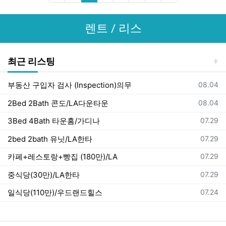
렌트 / 리스
최근 리스팅
등록일
부동산 구입자 검사 (Inspection)의무
08.04
등록일
2Bed 2Bath 콘도/LA다운타운
08.04
등록일
3Bed 4Bath 타운홈/가디나
07.29
등록일
2bed 2bath 유닛/LA한타
07.29
등록일
카페+레스토랑+빵집 (180만)/LA
07.29
등록일
중식당(30만)/LA한타
07.29
등록일
일식당(110만)/우드랜드힐스
07.24