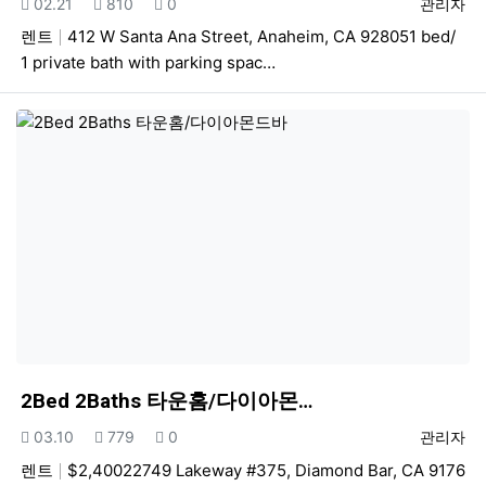
등록일
조회
추천
등록자
02.21
810
0
관리자
렌트
412 W Santa Ana Street, Anaheim, CA 928051 bed/
1 private bath with parking spac…
2Bed 2Baths 타운홈/다이아몬…
등록일
조회
추천
등록자
03.10
779
0
관리자
렌트
$2,40022749 Lakeway #375, Diamond Bar, CA 9176