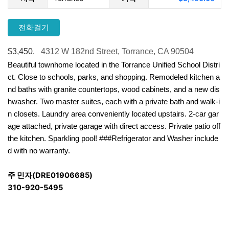
전화걸기
$3,450.
4312 W 182nd Street, Torrance, CA 90504
Beautiful townhome located in the Torrance Unified School Distri
ct. Close to schools, parks, and shopping. Remodeled kitchen a
nd baths with granite countertops, wood cabinets, and a new dis
hwasher. Two master suites, each with a private bath and walk-i
n closets. Laundry area conveniently located upstairs. 2-car gar
age attached, private garage with direct access. Private patio off
the kitchen. Sparkling pool! ###Refrigerator and Washer include
d with no warranty.
주 민자(DRE01906685)
310-920-5495