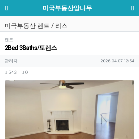
기
메뉴
미국부동산알나무
미국부동산 렌트 / 리스
분류
렌트
2Bed 3Baths/토렌스
작성자 정보
작성
작성일
관리자
2026.04.07 12:54
컨텐츠 정보
조회
추천
543
0
본문