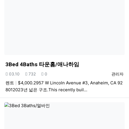
3Bed 4Baths 타운홈/애나하임
등록일
조회
추천
등록자
03.10
732
0
관리자
렌트
$4,000.2957 W Lincoln Avenue #3, Anaheim, CA 92
8012023년 넓은 구조.This recently buil…