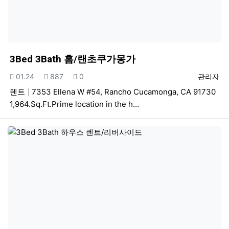
3Bed 3Bath 홈/랜초쿠가몽가
등록일
조회
추천
등록자
01.24
887
0
관리자
렌트
7353 Ellena W #54, Rancho Cucamonga, CA 91730
1,964.Sq.Ft.Prime location in the h…