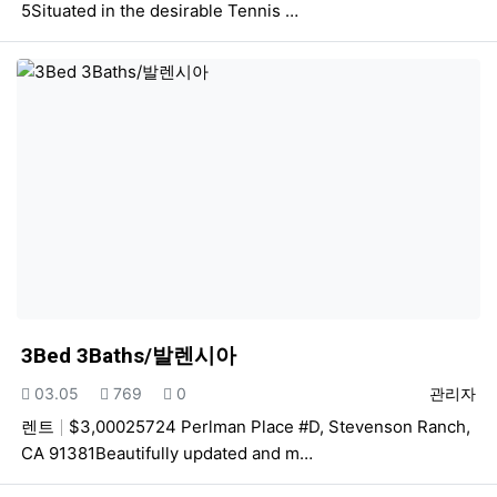
5Situated in the desirable Tennis …
3Bed 3Baths/발렌시아
등록일
조회
추천
등록자
03.05
769
0
관리자
렌트
$3,00025724 Perlman Place #D, Stevenson Ranch,
CA 91381Beautifully updated and m…