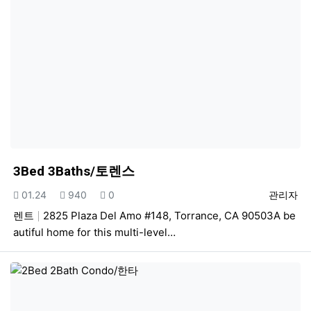
3Bed 3Baths/토렌스
등록일
조회
추천
등록자
01.24
940
0
관리자
렌트
2825 Plaza Del Amo #148, Torrance, CA 90503A be
autiful home for this multi-level…