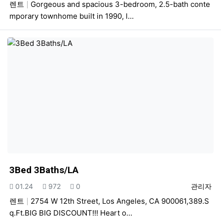
렌트
Gorgeous and spacious 3-bedroom, 2.5-bath conte
mporary townhome built in 1990, l…
3Bed 3Baths/LA
등록일
조회
추천
등록자
01.24
972
0
관리자
렌트
2754 W 12th Street, Los Angeles, CA 900061,389.S
q.Ft.BIG BIG DISCOUNT!!! Heart o…