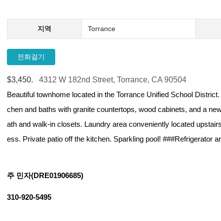
지역
Torrance
전화걸기
$3,450.
4312 W 182nd Street, Torrance, CA 90504
Beautiful townhome located in the Torrance Unified School District
chen and baths with granite countertops, wood cabinets, and a new
ath and walk-in closets. Laundry area conveniently located upstairs
ess. Private patio off the kitchen. Sparkling pool! ###Refrigerator
주 민자(DRE01906685)
310-920-5495