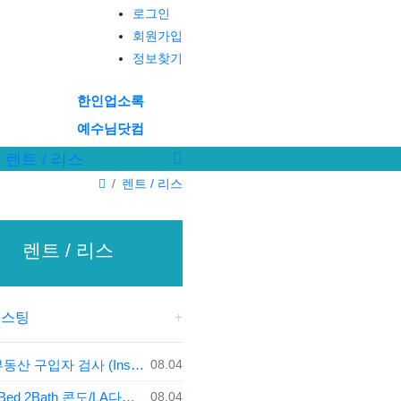
로그인
회원가입
정보찾기
한인업소록
예수님닷컴
렌트 / 리스
렌트 / 리스
렌트 / 리스
리스팅
등록일
부동산 구입자 검사 (Inspection)의무
08.04
등록일
2Bed 2Bath 콘도/LA다운타운
08.04