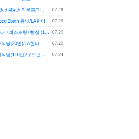
등록일
3Bed 4Bath 타운홈/가디나
07.29
등록일
bed 2bath 유닛/LA한타
07.29
등록일
카페+레스토랑+빵집 (180만)/LA
07.29
등록일
식당(30만)/LA한타
07.29
등록일
일식당(110만)/우드랜드힐스
07.24