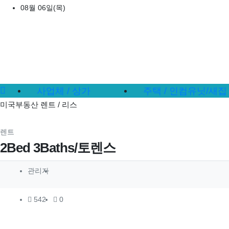
상단 네비
08월 06일(목)
메인 메뉴
사업체 / 상가
주택 / 인컴유닛/새집
미국부동산 렌트 / 리스
분류
렌트
2Bed 3Baths/토렌스
작성자 정보
작성
관리자
컨텐츠 정보
조회
추천
542
0
본문