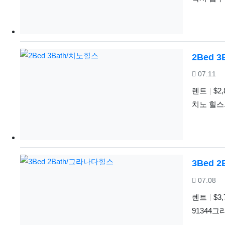
2Bed 
등록일
07.11
렌트
$2,
치노 힐스
3Bed 
등록일
07.08
렌트
$3,
91344