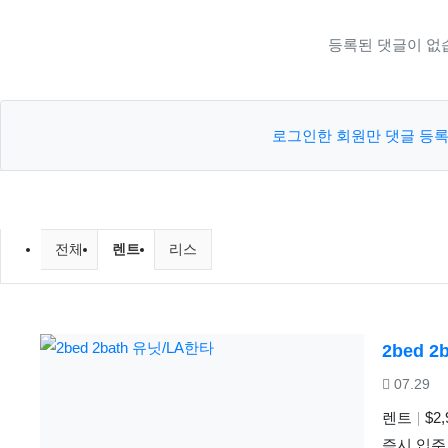
등록된 댓글이 없
로그인한 회원만 댓글 등록
미국부동산 렌트 / 리스 분류 목록
현재 분류
전체
렌트
리스
2bed 
등록일
07.29
렌트
$2,
즉시 입주