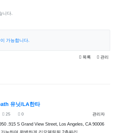
습니다.
이 가능합니다.
목록
관리
2bath 유닛/LA한타
조회
추천
등록자
25
0
관리자
950 .915 S Grand View Street, Los Angeles, CA 90006
 가능하며 완벽하게 리모델링된 2층짜리…