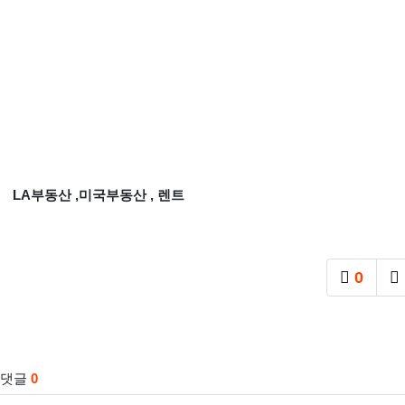
LA부동산 ,미국부동산 , 렌트
0
추천
관련자료
댓글
0