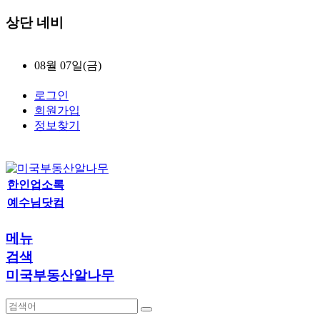
상단 네비
08월 07일(금)
로그인
회원가입
정보찾기
한인업소록
예수님닷컴
메뉴
검색
미국부동산알나무