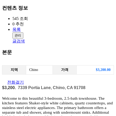
컨텐츠 정보
545
조회
0
추천
목록
관리
글검색
본문
지역
Chino
가격
$3,200.00
전화걸기
$3,200.
7339 Portia Lane, Chino, CA 91708
Welcome to this beautiful 3-bedroom, 2.5-bath townhouse. The
kitchen features Shaker-style white cabinets, quartz countertops, and
stainless steel electric appliances. The primary bathroom offers a
separate tub and shower, along with undermount sinks. Additional