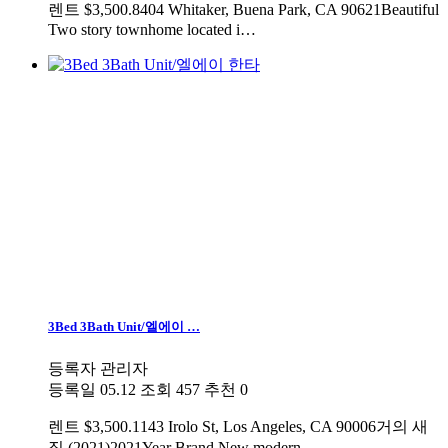
렌트
$3,500.8404 Whitaker, Buena Park, CA 90621Beautiful
Two story townhome located i…
3Bed 3Bath Unit/엘에이 …
등록자
관리자
등록일
05.12
조회
457
추천
0
렌트
$3,500.1143 Irolo St, Los Angeles, CA 90006거의 새
집.(2021)2021Year Brand New modern…