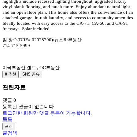
highlights include recessed lighting throughout, upgraded luxury
vinyl plank flooring, and much more. Enjoy abundant natural light
and an open floor plan. This home also offers the convenience of an
attached garage, in-unit laundry, and access to community amenities.
Ideally located with easy access to the CA-71, CA-60, and CA-91
freeways. Solar included.
임 창수(DRE# 02028290)/뉴스타부동산
714-715-5999
미국부동산 렌트 , OC부동산
0
추천
SNS 공유
관련자료
댓글
0
등록된 댓글이 없습니다.
로그인한 회원만 댓글 등록이 가능합니다.
목록
관리
글검색