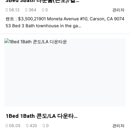
3Bed 3Bath 타운홈(콘도)/칼…
등록일
조회
추천
등록자
06.12
364
0
관리자
렌트
$3,500,21901 Moneta Avenue #10, Carson, CA 9074
53 Bed 3 Bath townhouse in the ga…
1Bed 1Bath 콘도/LA 다운타…
등록일
조회
추천
등록자
06.05
420
0
관리자