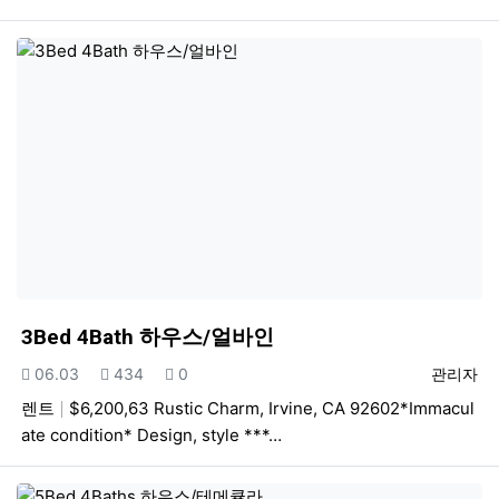
3Bed 4Bath 하우스/얼바인
등록일
조회
추천
등록자
06.03
434
0
관리자
렌트
$6,200,63 Rustic Charm, Irvine, CA 92602*Immacul
ate condition* Design, style ***…