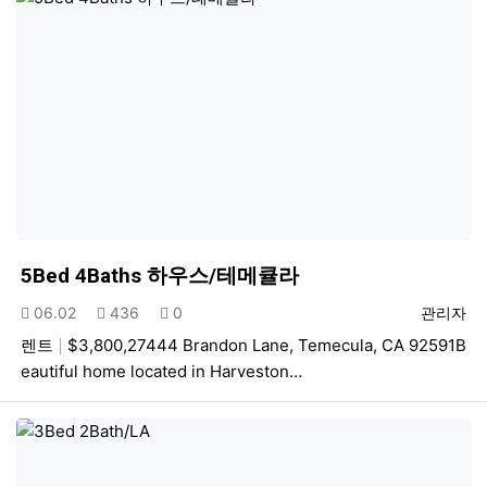
5Bed 4Baths 하우스/테메큘라
등록일
조회
추천
등록자
06.02
436
0
관리자
렌트
$3,800,27444 Brandon Lane, Temecula, CA 92591B
eautiful home located in Harveston…