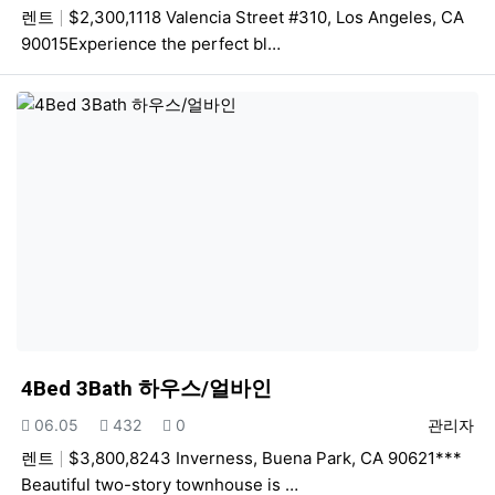
렌트
$2,300,1118 Valencia Street #310, Los Angeles, CA
90015Experience the perfect bl…
4Bed 3Bath 하우스/얼바인
등록일
조회
추천
등록자
06.05
432
0
관리자
렌트
$3,800,8243 Inverness, Buena Park, CA 90621***
Beautiful two-story townhouse is …