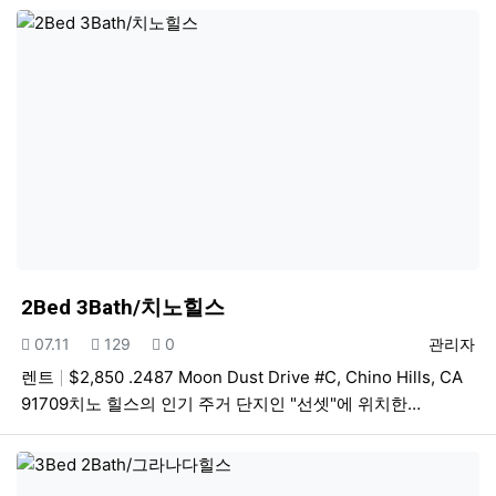
2Bed 3Bath/치노힐스
등록일
조회
추천
등록자
07.11
129
0
관리자
렌트
$2,850 .2487 Moon Dust Drive #C, Chino Hills, CA
91709치노 힐스의 인기 주거 단지인 "선셋"에 위치한…