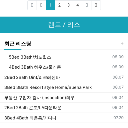
(current)
(last)
1
2
3
4
렌트 / 리스
최근 리스팅
등록일
5Bed 3Bath/치노힐스
08.09
등록일
4Bed 3Bath 하우스/풀러튼
08.09
등록일
2Bed 2Bath Uint/리크레센타
08.07
등록일
3Bed 3Bath Resort style Home/Buena Park
08.07
등록일
부동산 구입자 검사 (Inspection)의무
08.04
등록일
2Bed 2Bath 콘도/LA다운타운
08.04
등록일
3Bed 4Bath 타운홈/가디나
07.29