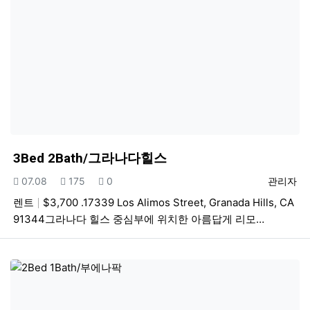
3Bed 2Bath/그라나다힐스
등록일
조회
추천
등록자
07.08
175
0
관리자
렌트
$3,700 .17339 Los Alimos Street, Granada Hills, CA
91344그라나다 힐스 중심부에 위치한 아름답게 리모…