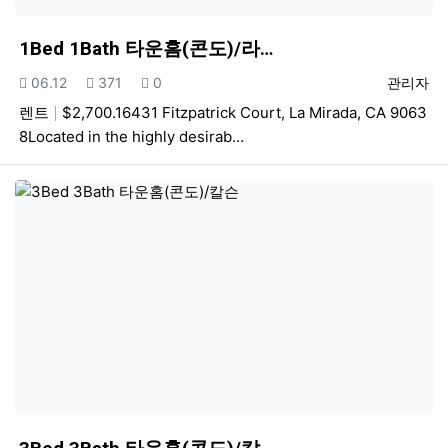
1Bed 1Bath 타운홈(콘도)/라…
등록일
조회
추천
등록자
06.12
371
0
관리자
렌트
$2,700.16431 Fitzpatrick Court, La Mirada, CA 9063
8Located in the highly desirab…