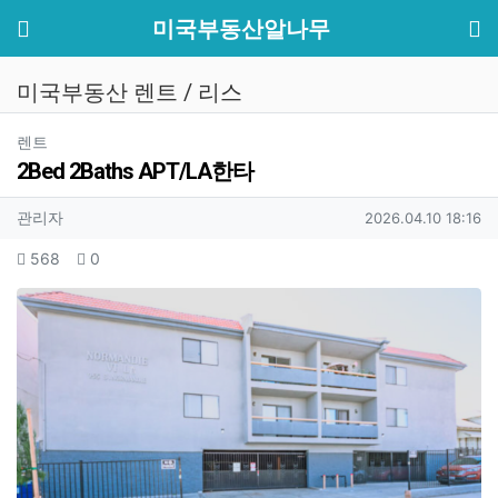
기
메뉴
미국부동산알나무
미국부동산 렌트 / 리스
분류
렌트
2Bed 2Baths APT/LA한타
작성자 정보
작성
작성일
관리자
2026.04.10 18:16
컨텐츠 정보
조회
추천
568
0
본문