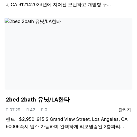
a, CA 912142023년에 지어진 모던하고 개방형 구…
2bed 2bath 유닛/LA한타
등록일
조회
추천
등록자
07.29
42
0
관리자
렌트
$2,950 .915 S Grand View Street, Los Angeles, CA
90006즉시 입주 가능하며 완벽하게 리모델링된 2층짜리…