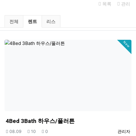
목록
관리
미국부동산 렌트 / 리스 분류 목록
현재 분류
전체
렌트
리스
New
4Bed 3Bath 하우스/풀러튼
등록일
조회
추천
등록자
08.09
10
0
관리자