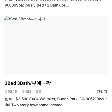
90006Spacious 3 Bed / 2 Bath ups…
3Bed 3Bath/부에나팍
등록일
조회
추천
등록자
05.19
482
0
관리자
렌트
$3,500.8404 Whitaker, Buena Park, CA 90621Beaut
iful Two story townhome located i…