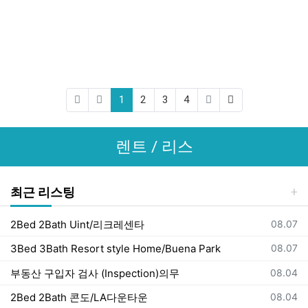
(current)
(last)
1
2
3
4
렌트 / 리스
최근 리스팅
등록일
2Bed 2Bath Uint/리크레센타
08.07
등록일
3Bed 3Bath Resort style Home/Buena Park
08.07
등록일
부동산 구입자 검사 (Inspection)의무
08.04
등록일
2Bed 2Bath 콘도/LA다운타운
08.04