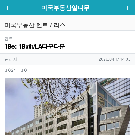
기
메뉴
미국부동산알나무
미국부동산 렌트 / 리스
분류
렌트
1Bed 1Bath/LA다운타운
작성자 정보
작성
작성일
관리자
2026.04.17 14:03
컨텐츠 정보
조회
추천
624
0
본문