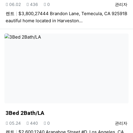
등록일
조회
추천
등록자
06.02
436
0
관리자
렌트
$3,800,27444 Brandon Lane, Temecula, CA 92591B
eautiful home located in Harveston…
3Bed 2Bath/LA
등록일
조회
추천
등록자
05.24
440
0
관리자
렌트
$2,600.1240 Arapahoe Street #D, Los Angeles, CA