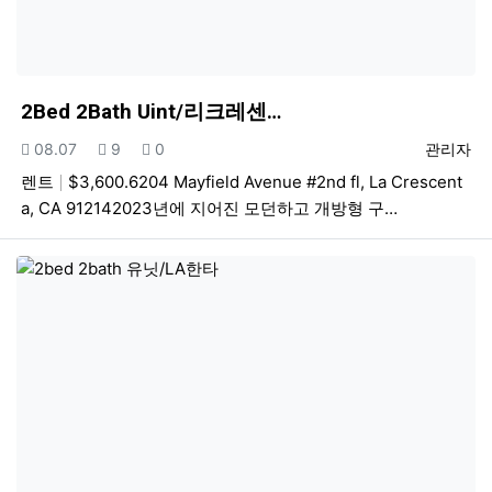
2Bed 2Bath Uint/리크레센…
등록일
조회
추천
등록자
08.07
9
0
관리자
렌트
$3,600.6204 Mayfield Avenue #2nd fl, La Crescent
a, CA 912142023년에 지어진 모던하고 개방형 구…