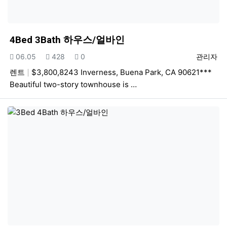
4Bed 3Bath 하우스/얼바인
등록일
조회
추천
등록자
06.05
428
0
관리자
렌트
$3,800,8243 Inverness, Buena Park, CA 90621***
Beautiful two-story townhouse is …