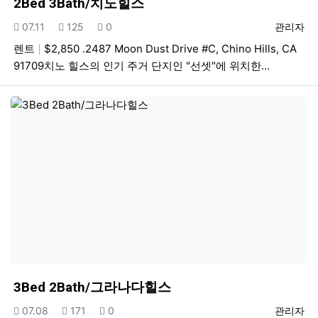
2Bed 3Bath/치노힐스
등록일
조회
추천
등록자
07.11
125
0
관리자
렌트
$2,850 .2487 Moon Dust Drive #C, Chino Hills, CA
91709치노 힐스의 인기 주거 단지인 "선셋"에 위치한…
3Bed 2Bath/그라나다힐스
등록일
조회
추천
등록자
07.08
171
0
관리자