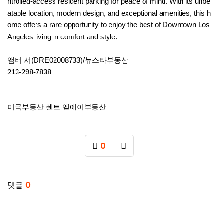
ntrolled-access resident parking for peace of mind. With its unbe
atable location, modern design, and exceptional amenities, this h
ome offers a rare opportunity to enjoy the best of Downtown Los
Angeles living in comfort and style.
앰버 서(DRE02008733)/뉴스타부동산
213-298-7838
미국부동산 렌트 엘에이부동산
0
추천
SNS 공유
관련자료
댓글
0