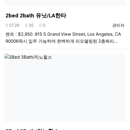
2bed 2bath 유닛/LA한타
등록일
조회
추천
등록자
07.29
35
0
관리자
렌트
$2,950 .915 S Grand View Street, Los Angeles, CA
90006즉시 입주 가능하며 완벽하게 리모델링된 2층짜리…