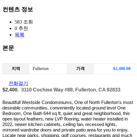
컨텐츠 정보
583
조회
0
추천
목록
본문
지역
Fullerton
가격
$2,400.00
전화걸기
$2,400.
3110 Cochise Way #88, Fullerton, CA 92833
Beautifull Westside Condominiums, One of North Fullerton's most
desirable communities, conveniently located ground level One
Bedroom, One Bath 644 sq ft, quiet and great neighborhood, this
open layout feathers, new LVP flooring, water heater installed in
2022, newer kitchen cabinets, ceiling fan, recessed lights,
mirrored wardrobe doors and private patio area for you to enjoy,
Locate near parks, shopping, golf courses, restaurants and much