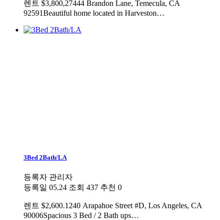
렌트
$3,800,27444 Brandon Lane, Temecula, CA
92591Beautiful home located in Harveston…
3Bed 2Bath/LA
등록자
관리자
등록일
05.24
조회
437
추천
0
렌트
$2,600.1240 Arapahoe Street #D, Los Angeles, CA
90006Spacious 3 Bed / 2 Bath ups…