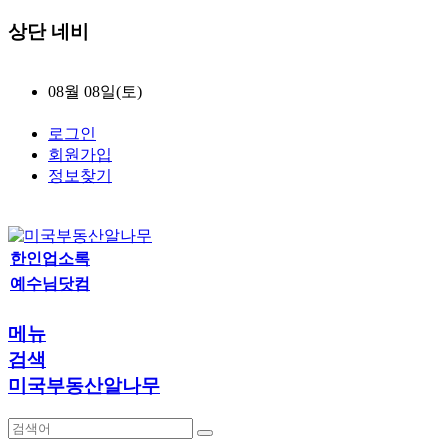
상단 네비
08월 08일(토)
로그인
회원가입
정보찾기
한인업소록
예수님닷컴
메뉴
검색
미국부동산알나무