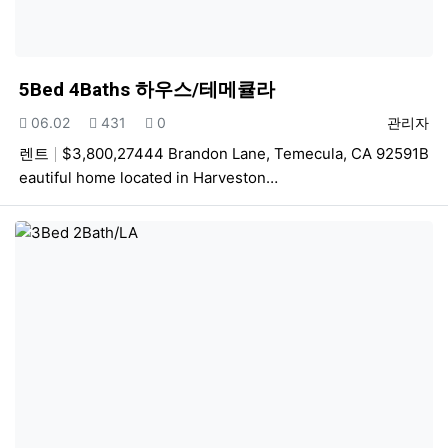
5Bed 4Baths 하우스/테메큘라
등록일
조회
추천
등록자
06.02
431
0
관리자
렌트
$3,800,27444 Brandon Lane, Temecula, CA 92591B
eautiful home located in Harveston…