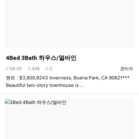
4Bed 3Bath 하우스/얼바인
등록일
조회
추천
등록자
06.05
428
0
관리자
렌트
$3,800,8243 Inverness, Buena Park, CA 90621***
Beautiful two-story townhouse is …