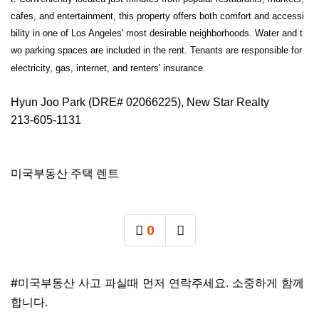
cafes, and entertainment, this property offers both comfort and accessi
bility in one of Los Angeles' most desirable neighborhoods. Water and t
wo parking spaces are included in the rent. Tenants are responsible for
electricity, gas, internet, and renters' insurance.
Hyun Joo Park (DRE# 02066225), New Star Realty
213-605-1131
미국부동산 주택 렌트
0
추천
SNS 공유
태그
#미국부동산 사고 파실때 먼저 연락주세요. 소중하게 함께
합니다.