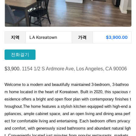
지역
LA Koreatown
가격
$3,900.00
전화걸기
$3,900.
1154 1/2 S Ardmore Ave, Los Angeles, CA 90006
Welcome to a modern and beautifully maintained 3-bedroom, 3-bathroo
m home located in the heart of Koreatown. Built in 2020, this spacious r
esidence offers a bright and open floor plan with contemporary finishes t
hroughout.The home features a stylish kitchen equipped with high-end a
ppliances, ample cabinet space, and an open living and dining area perf
ect for comfortable living and entertaining. Each bedroom offers privacy
and comfort, with generously sized bathrooms and abundant natural ligh
t. Conveniently located just minutes from popular restaurants, markets,