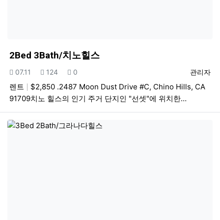
2Bed 3Bath/치노힐스
등록일
조회
추천
등록자
07.11
124
0
관리자
렌트
$2,850 .2487 Moon Dust Drive #C, Chino Hills, CA
91709치노 힐스의 인기 주거 단지인 "선셋"에 위치한…