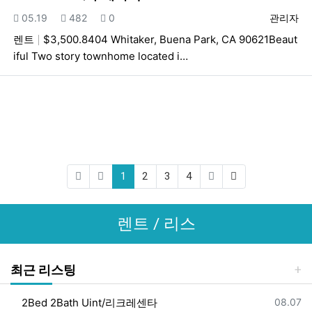
등록일
조회
추천
등록자
05.19
482
0
관리자
렌트
$3,500.8404 Whitaker, Buena Park, CA 90621Beaut
iful Two story townhome located i…
(current)
(last)
1
2
3
4
렌트 / 리스
최근 리스팅
등록일
2Bed 2Bath Uint/리크레센타
08.07