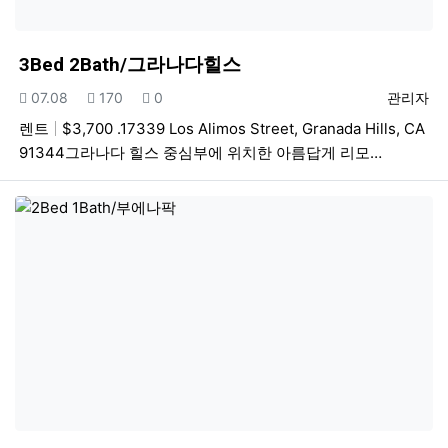
3Bed 2Bath/그라나다힐스
등록일
조회
추천
등록자
07.08
170
0
관리자
렌트
$3,700 .17339 Los Alimos Street, Granada Hills, CA
91344그라나다 힐스 중심부에 위치한 아름답게 리모…