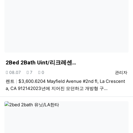
2Bed 2Bath Uint/리크레센…
등록일
조회
추천
등록자
08.07
7
0
관리자
렌트
$3,600.6204 Mayfield Avenue #2nd fl, La Crescent
a, CA 912142023년에 지어진 모던하고 개방형 구…