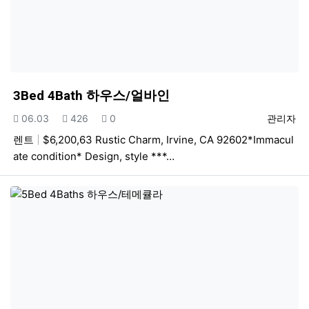
3Bed 4Bath 하우스/얼바인
등록일
조회
추천
등록자
06.03
426
0
관리자
렌트
$6,200,63 Rustic Charm, Irvine, CA 92602*Immacul
ate condition* Design, style ***…