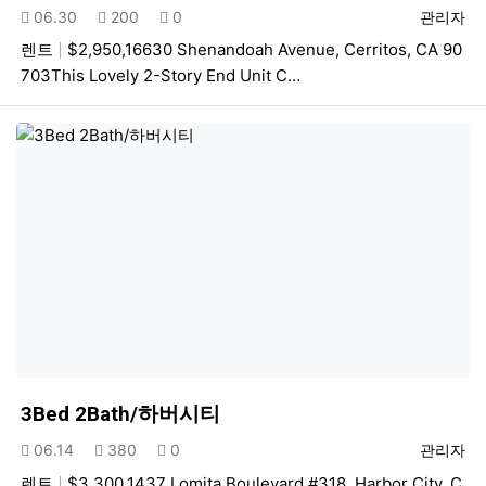
등록일
조회
추천
등록자
06.30
200
0
관리자
렌트
$2,950,16630 Shenandoah Avenue, Cerritos, CA 90
703This Lovely 2-Story End Unit C…
3Bed 2Bath/하버시티
등록일
조회
추천
등록자
06.14
380
0
관리자
렌트
$3,300,1437 Lomita Boulevard #318, Harbor City, C