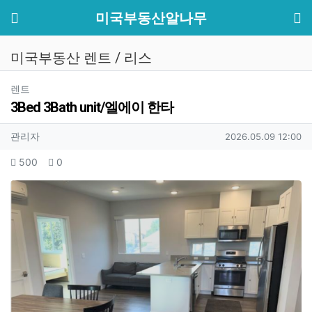
기
메뉴
미국부동산알나무
미국부동산 렌트 / 리스
분류
렌트
3Bed 3Bath unit/엘에이 한타
작성자 정보
작성
작성일
관리자
2026.05.09 12:00
컨텐츠 정보
조회
추천
500
0
본문