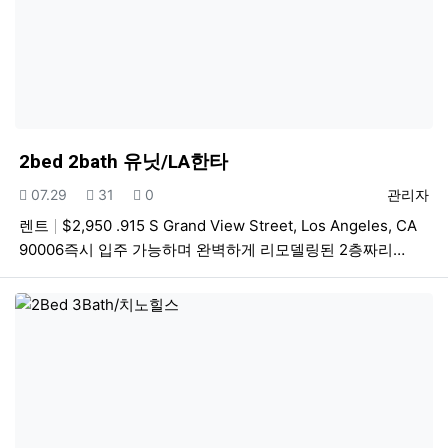
2bed 2bath 유닛/LA한타
등록일
조회
추천
등록자
07.29
31
0
관리자
렌트
$2,950 .915 S Grand View Street, Los Angeles, CA
90006즉시 입주 가능하며 완벽하게 리모델링된 2층짜리…