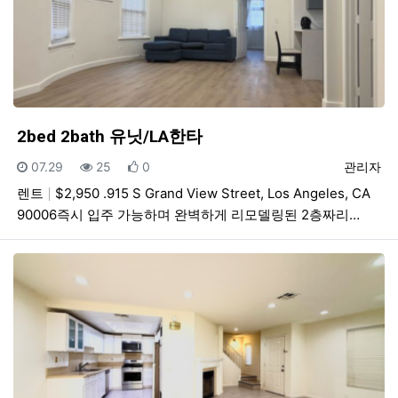
2bed 2bath 유닛/LA한타
등록일
조회
추천
등록자
07.29
25
0
관리자
렌트
$2,950 .915 S Grand View Street, Los Angeles, CA
90006즉시 입주 가능하며 완벽하게 리모델링된 2층짜리…