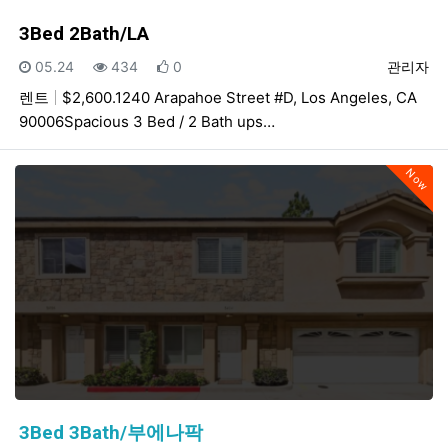
3Bed 2Bath/LA
등록일
조회
추천
등록자
05.24
434
0
관리자
렌트
$2,600.1240 Arapahoe Street #D, Los Angeles, CA
90006Spacious 3 Bed / 2 Bath ups…
Now
3Bed 3Bath/부에나팍