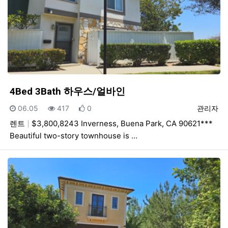
4Bed 3Bath 하우스/얼바인
등록일
조회
추천
등록자
06.05
417
0
관리자
렌트
$3,800,8243 Inverness, Buena Park, CA 90621***
Beautiful two-story townhouse is …