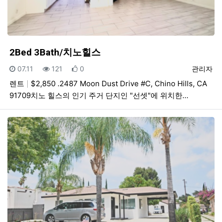
2Bed 3Bath/치노힐스
등록일
조회
추천
등록자
07.11
121
0
관리자
렌트
$2,850 .2487 Moon Dust Drive #C, Chino Hills, CA
91709치노 힐스의 인기 주거 단지인 "선셋"에 위치한…