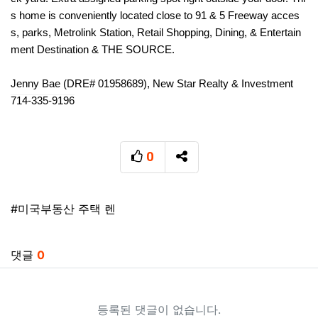
s home is conveniently located close to 91 & 5 Freeway acces
s, parks, Metrolink Station, Retail Shopping, Dining, & Entertain
ment Destination & THE SOURCE.
Jenny Bae (DRE# 01958689), New Star Realty & Investment
714-335-9196
0
추천
SNS 공유
태그
#미국부동산 주택 렌
관련자료
댓글
0
등록된 댓글이 없습니다.