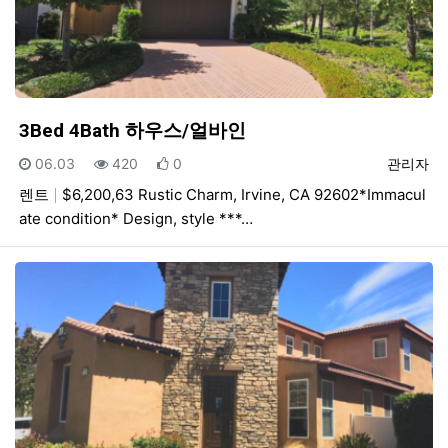
3Bed 4Bath 하우스/얼바인
등록일
조회
추천
등록자
06.03
420
0
관리자
렌트
$6,200,63 Rustic Charm, Irvine, CA 92602*Immacul
ate condition* Design, style ***…