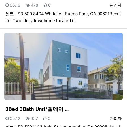
등록일
조회
추천
등록자
05.19
478
0
관리자
렌트
$3,500.8404 Whitaker, Buena Park, CA 90621Beaut
iful Two story townhome located i…
3Bed 3Bath Unit/엘에이 …
등록일
조회
추천
등록자
05.12
457
0
관리자
렌트
$3,500.1143 Irolo St, Los Angeles, CA 90006거의 새