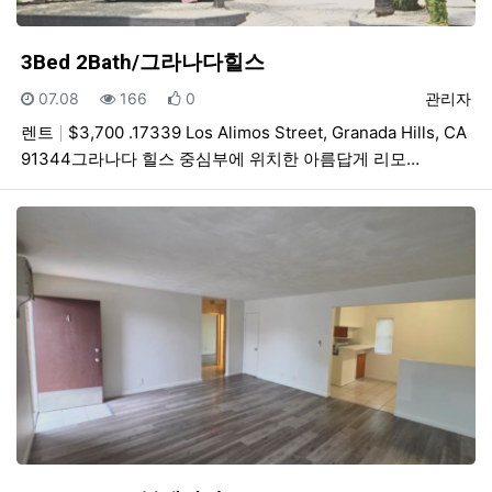
3Bed 2Bath/그라나다힐스
등록일
조회
추천
등록자
07.08
166
0
관리자
렌트
$3,700 .17339 Los Alimos Street, Granada Hills, CA
91344그라나다 힐스 중심부에 위치한 아름답게 리모…