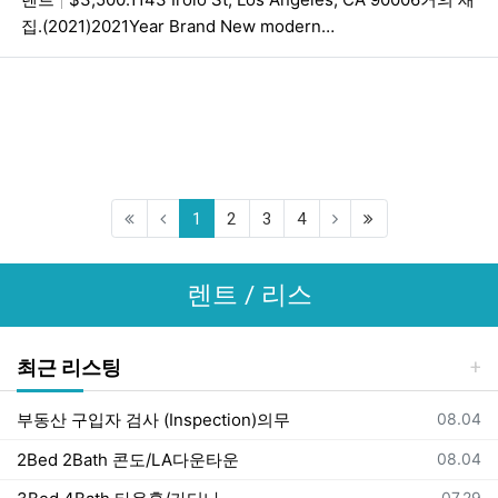
집.(2021)2021Year Brand New modern…
(current)
(last)
1
2
3
4
렌트 / 리스
최근 리스팅
등록일
부동산 구입자 검사 (Inspection)의무
08.04
등록일
2Bed 2Bath 콘도/LA다운타운
08.04
등록일
07.29