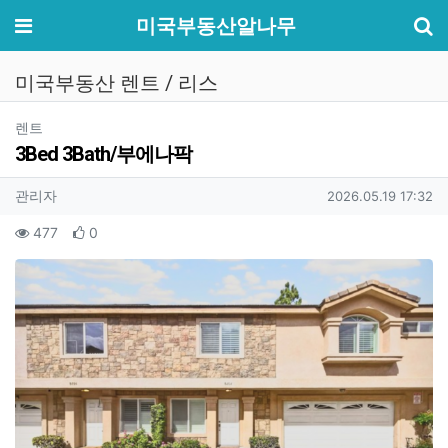
기
메뉴
미국부동산알나무
미국부동산 렌트 / 리스
분류
렌트
3Bed 3Bath/부에나팍
작성자 정보
작성
작성일
관리자
2026.05.19 17:32
컨텐츠 정보
조회
추천
477
0
본문