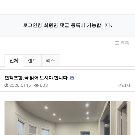
로그인한 회원만 댓글 등록이 가능합니다.
목록
미국부동산 렌트 / 리스 분류 목록
전체
렌트
리스
면책조항,꼭 읽어 보셔야 합니다.
등록일
조회
등록자
2026.01.15
603
관리자