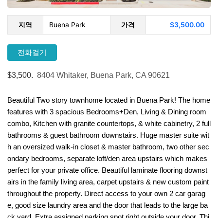
지역
Buena Park
가격
$3,500.00
전화걸기
$3,500.
8404 Whitaker, Buena Park, CA 90621
Beautiful Two story townhome located in Buena Park! The home
features with 3 spacious Bedrooms+Den, Living & Dining room
combo, Kitchen with granite countertops, & white cabinetry, 2 full
bathrooms & guest bathroom downstairs. Huge master suite wit
h an oversized walk-in closet & master bathroom, two other sec
ondary bedrooms, separate loft/den area upstairs which makes
perfect for your private office. Beautiful laminate flooring downst
airs in the family living area, carpet upstairs & new custom paint
throughout the property. Direct access to your own 2 car garag
e, good size laundry area and the door that leads to the large ba
ck yard. Extra assigned parking spot right outside your door. Thi