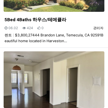
5Bed 4Baths 하우스/테메큘라
등록일
조회
추천
등록자
06.02
424
0
관리자
렌트
$3,800,27444 Brandon Lane, Temecula, CA 92591B
eautiful home located in Harveston…