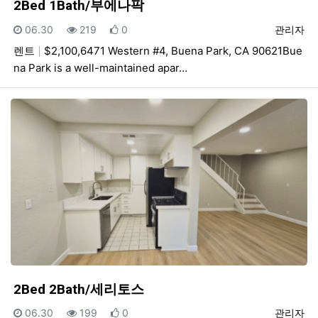
2Bed 1Bath/부에나팍
등록일
조회
추천
등록자
06.30
219
0
관리자
렌트
$2,100,6471 Western #4, Buena Park, CA 90621Bue
na Park is a well-maintained apar…
2Bed 2Bath/세리토스
등록일
조회
추천
등록자
06.30
199
0
관리자