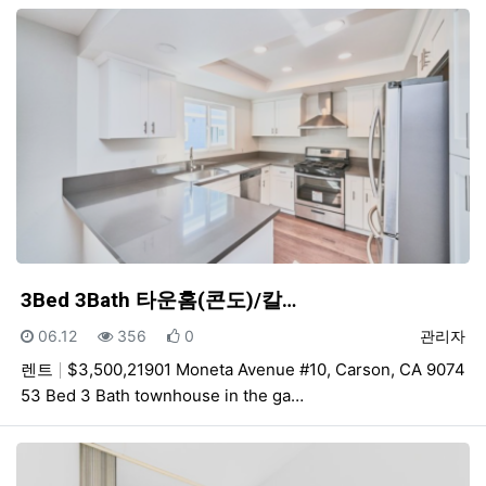
3Bed 3Bath 타운홈(콘도)/칼…
등록일
조회
추천
등록자
06.12
356
0
관리자
렌트
$3,500,21901 Moneta Avenue #10, Carson, CA 9074
53 Bed 3 Bath townhouse in the ga…