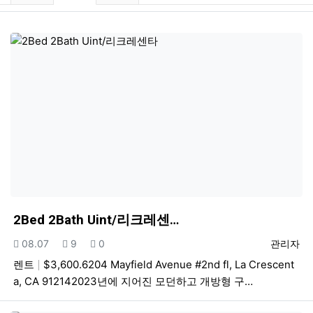
2Bed 2Bath Uint/리크레센…
등록일
조회
추천
등록자
08.07
9
0
관리자
렌트
$3,600.6204 Mayfield Avenue #2nd fl, La Crescent
a, CA 912142023년에 지어진 모던하고 개방형 구…