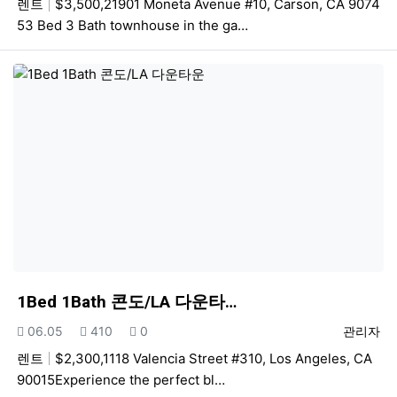
렌트
$3,500,21901 Moneta Avenue #10, Carson, CA 9074
53 Bed 3 Bath townhouse in the ga…
1Bed 1Bath 콘도/LA 다운타…
등록일
조회
추천
등록자
06.05
410
0
관리자
렌트
$2,300,1118 Valencia Street #310, Los Angeles, CA
90015Experience the perfect bl…