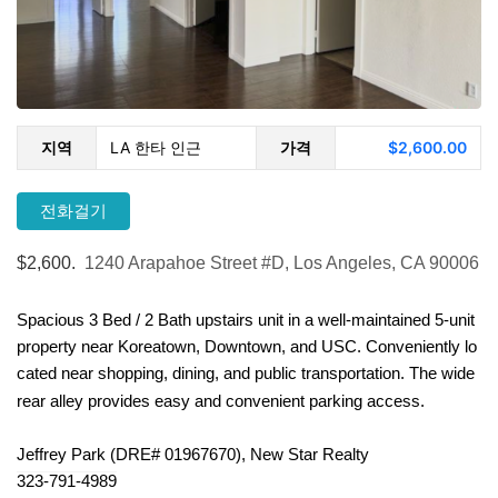
지역
LA 한타 인근
가격
$2,600.00
전화걸기
$2,600.
1240 Arapahoe Street #D, Los Angeles, CA 90006
Spacious 3 Bed / 2 Bath upstairs unit in a well-maintained 5-unit
property near Koreatown, Downtown, and USC. Conveniently lo
cated near shopping, dining, and public transportation. The wide
rear alley provides easy and convenient parking access.
Jeffrey Park (DRE# 01967670), New Star Realty
323-791-4989