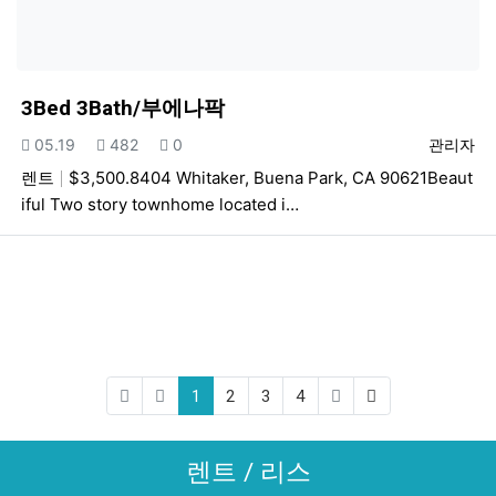
3Bed 3Bath/부에나팍
등록일
조회
추천
등록자
05.19
482
0
관리자
렌트
$3,500.8404 Whitaker, Buena Park, CA 90621Beaut
iful Two story townhome located i…
(current)
(last)
1
2
3
4
렌트 / 리스