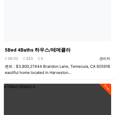
5Bed 4Baths 하우스/테메큘라
등록일
조회
추천
등록자
06.02
433
0
관리자
렌트
$3,800,27444 Brandon Lane, Temecula, CA 92591B
eautiful home located in Harveston…
Now