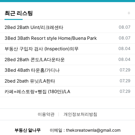
최근 리스팅
등록일
2Bed 2Bath Uint/리크레센타
08.07
등록일
3Bed 3Bath Resort style Home/Buena Park
08.07
등록일
부동산 구입자 검사 (Inspection)의무
08.04
등록일
2Bed 2Bath 콘도/LA다운타운
08.04
등록일
3Bed 4Bath 타운홈/가디나
07.29
등록일
2bed 2bath 유닛/LA한타
07.29
등록일
카페+레스토랑+빵집 (180만)/LA
07.29
이용약관
개인정보처리방침
부동산 알나무
이메일 : thekoreatownla@gmail.com