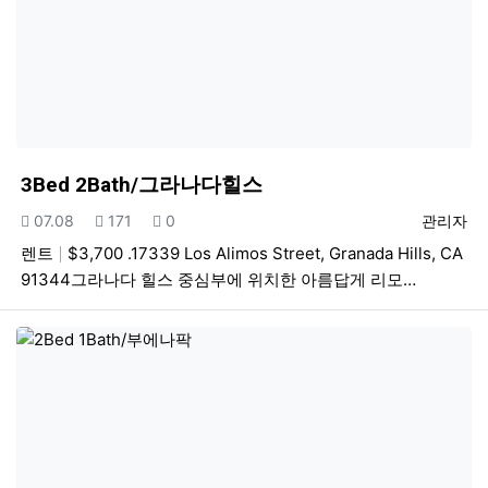
3Bed 2Bath/그라나다힐스
등록일
조회
추천
등록자
07.08
171
0
관리자
렌트
$3,700 .17339 Los Alimos Street, Granada Hills, CA
91344그라나다 힐스 중심부에 위치한 아름답게 리모…