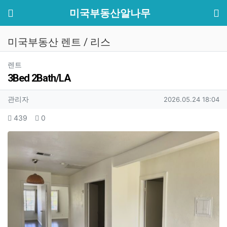
기
메뉴
미국부동산알나무
미국부동산 렌트 / 리스
분류
렌트
3Bed 2Bath/LA
작성자 정보
작성
작성일
관리자
2026.05.24 18:04
컨텐츠 정보
조회
추천
439
0
본문