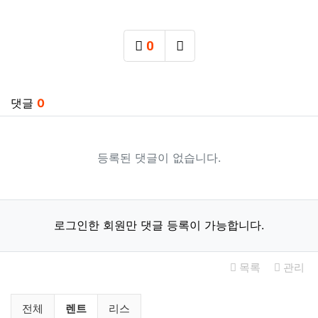
0
추천
SNS 공유
관련자료
댓글
0
등록된 댓글이 없습니다.
로그인한 회원만 댓글 등록이 가능합니다.
목록
관리
미국부동산 렌트 / 리스 분류 목록
현재 분류
전체
렌트
리스