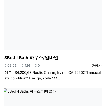
3Bed 4Bath 하우스/얼바인
등록일
조회
추천
등록자
06.03
426
0
관리자
렌트
$6,200,63 Rustic Charm, Irvine, CA 92602*Immacul
ate condition* Design, style ***…