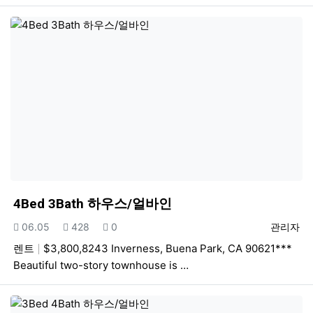
4Bed 3Bath 하우스/얼바인
등록일
조회
추천
등록자
06.05
428
0
관리자
렌트
$3,800,8243 Inverness, Buena Park, CA 90621***
Beautiful two-story townhouse is …