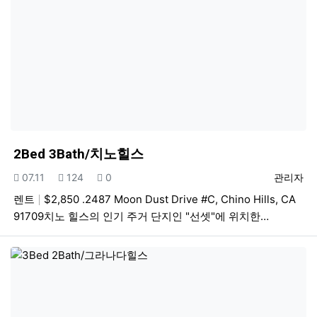
2Bed 3Bath/치노힐스
등록일
조회
추천
등록자
07.11
124
0
관리자
렌트
$2,850 .2487 Moon Dust Drive #C, Chino Hills, CA
91709치노 힐스의 인기 주거 단지인 "선셋"에 위치한…