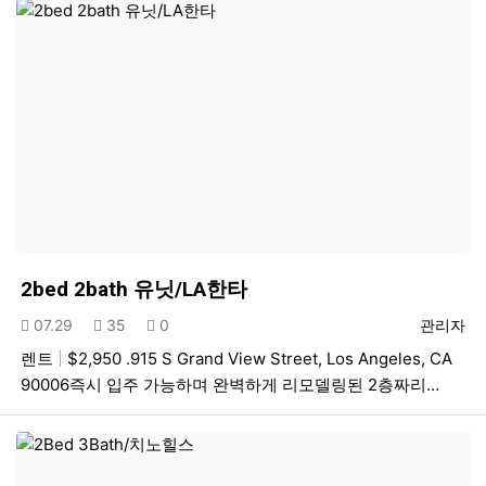
2bed 2bath 유닛/LA한타
등록일
조회
추천
등록자
07.29
35
0
관리자
렌트
$2,950 .915 S Grand View Street, Los Angeles, CA
90006즉시 입주 가능하며 완벽하게 리모델링된 2층짜리…