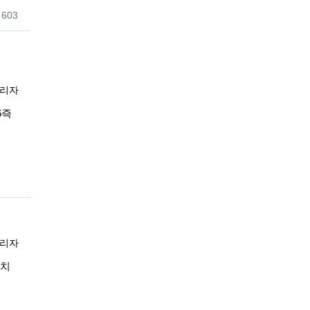
조회
603
록자
리자
06즉
록자
리자
09치