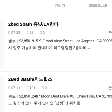
등록자
등록일
관리자
2026.01.15
2bed 2bath 유닛/LA한타
등록일
조회
추천
등
07.29
25
0
관
렌트
$2,950 .915 S Grand View Street, Los Angeles, CA 900
시 입주 가능하며 완벽하게 리모델링된 2층짜리…
2Bed 3Bath/치노힐스
등록일
조회
추천
등
07.11
121
0
관
렌트
$2,850 .2487 Moon Dust Drive #C, Chino Hills, CA 917
노 힐스의 인기 주거 단지인 "선셋"에 위치한…