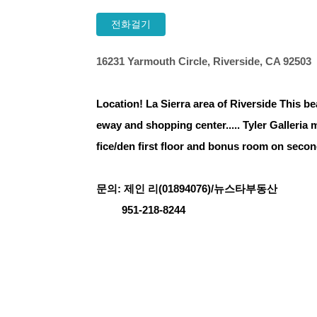
전화걸기
16231 Yarmouth Circle, Riverside, CA 92503
Location! La Sierra area of Riverside This be
eway and shopping center..... Tyler Galleria
fice/den first floor and bonus room on secon
문의: 제인 리(01894076)/뉴스타부동산
951-218-8244