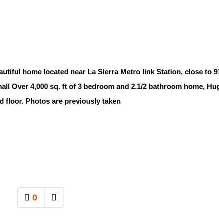
autiful home located near La Sierra Metro link Station, close to 9
 mall Over 4,000 sq. ft of 3 bedroom and 2.1/2 bathroom home, Hu
d floor. Photos are previously taken
0
추천
SNS 공유