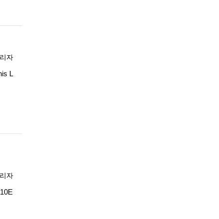
록자
리자
is L
록자
리자
710E