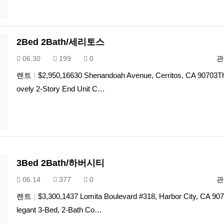
2Bed 2Bath/세리토스
등록일
조회
추천
등
06.30
199
0
관
렌트
$2,950,16630 Shenandoah Avenue, Cerritos, CA 90703Th
ovely 2-Story End Unit C…
3Bed 2Bath/하버시티
등록일
조회
추천
등
06.14
377
0
관
렌트
$3,300,1437 Lomita Boulevard #318, Harbor City, CA 90
legant 3-Bed, 2-Bath Co…