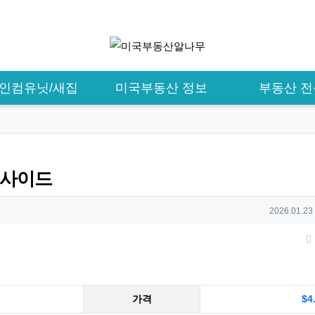
/ 인컴유닛/새집
미국부동산 정보
부동산 
리버사이드
작성일
2026.01.23
가격
$4