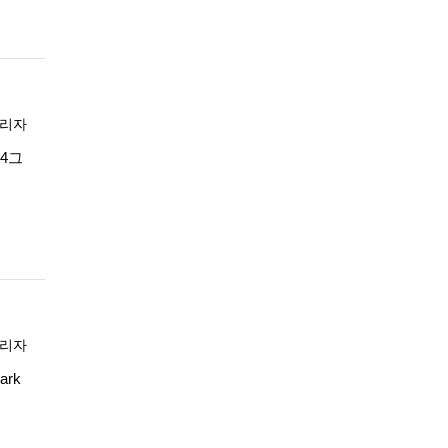
록자
리자
344그
록자
리자
ark