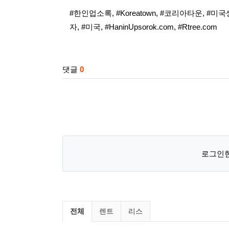
태그
#한인업소록
,
#Koreatown
,
#코리아타운
,
#미국
자
,
#미국
,
#HaninUpsorok.com
,
#Rtree.com
관련자료
댓글
0
로그인한
미국부동산 렌트 / 리스 분류
전체
렌트
리스