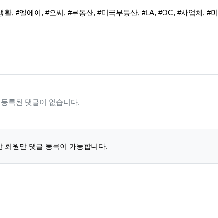
생활
,
#엘에이
,
#오씨
,
#부동산
,
#미국부동산
,
#LA
,
#OC
,
#사업체
,
#
등록된 댓글이 없습니다.
 회원만 댓글 등록이 가능합니다.
 목록