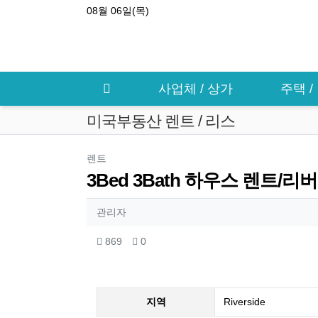
상단 네비
08월 06일(목)
메인 메뉴
사업체 / 상가
주택 
미국부동산 렌트 / 리스
분류
렌트
3Bed 3Bath 하우스 렌트/
작성자 정보
작성
관리자
컨텐츠 정보
조회
추천
869
0
본문
지역
Riverside