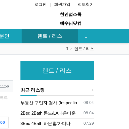
로그인
회원가입
정보찾기
한인업소록
예수님닷컴
전문인
렌트 / 리스
렌트 / 리스
렌트 / 리스
 11:56
최근 리스팅
목록
등록일
부동산 구입자 검사 (Inspection)의무
08.04
등록일
2Bed 2Bath 콘도/LA다운타운
08.04
.00
등록일
3Bed 4Bath 타운홈/가디나
07.29