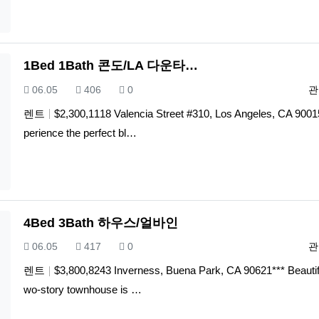
1Bed 1Bath 콘도/LA 다운타…
등록일
조회
추천
등
06.05
406
0
관
렌트
$2,300,1118 Valencia Street #310, Los Angeles, CA 900
perience the perfect bl…
4Bed 3Bath 하우스/얼바인
등록일
조회
추천
등
06.05
417
0
관
렌트
$3,800,8243 Inverness, Buena Park, CA 90621*** Beautifu
wo-story townhouse is …