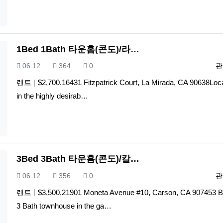
1Bed 1Bath 타운홈(콘도)/라…
등록일
조회
추천
등
06.12
364
0
관
렌트
$2,700.16431 Fitzpatrick Court, La Mirada, CA 90638Loc
in the highly desirab…
3Bed 3Bath 타운홈(콘도)/칼…
등록일
조회
추천
등
06.12
356
0
관
렌트
$3,500,21901 Moneta Avenue #10, Carson, CA 907453 
3 Bath townhouse in the ga…