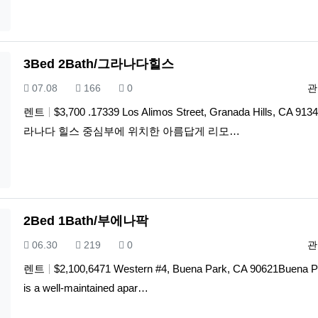
3Bed 2Bath/그라나다힐스
등록일
조회
추천
등
07.08
166
0
관
렌트
$3,700 .17339 Los Alimos Street, Granada Hills, CA 91
라나다 힐스 중심부에 위치한 아름답게 리모…
2Bed 1Bath/부에나팍
등록일
조회
추천
등
06.30
219
0
관
렌트
$2,100,6471 Western #4, Buena Park, CA 90621Buena P
is a well-maintained apar…