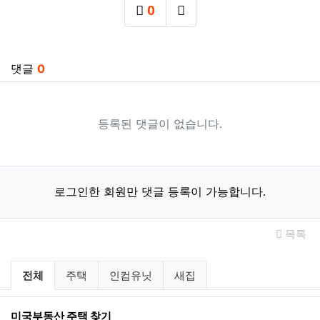
0
추천
SNS 공유
관련자료
댓글
0
등록된 댓글이 없습니다.
로그인한 회원만 댓글 등록이 가능합니다.
목록
미국부동산 주택/인컴유닛/새집 분류 
전체
주택
인컴유닛
새집
미국부동산 주택 찾기