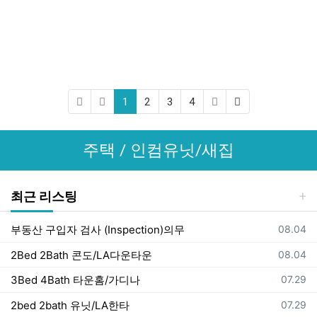
(current)
(last)
1
2
3
4
주택 / 인컴유닛/새집
최근 리스팅
등록일
부동산 구입자 검사 (Inspection)의무
08.04
등록일
2Bed 2Bath 콘도/LA다운타운
08.04
등록일
3Bed 4Bath 타운홈/가디나
07.29
등록일
2bed 2bath 유닛/LA한타
07.29