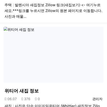
주택
발렌시아 새집정보 Zillow 링크(새집보기) <- 여기누르
세요.***링크를 누르시면 Zillow의 원본 페이지로 이동합니다.
사진과 매물…
위티어 새집 정보
등록일
조회
추천
등록자
06.07
376
0
관리자
새집
사진은 단순 이미지임위티어 (Whittier) 새집정보 Zillo