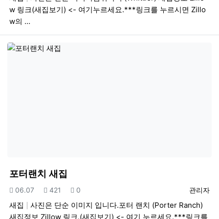
w 링크(새집보기) <- 여기누르세요.***링크를 누르시면 Zillo
w의 …
포터랜치 새집
등록일
조회
추천
등록자
06.07
421
0
관리자
새집
사진은 단순 이미지 입니다.포터 랜치 (Porter Ranch)
새집정보 Zillow 링크.(새집보기) <- 여기 누르세요.***링크를