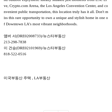
ve, Crypto.com Arena, the Los Angeles Convention Center, and co
nvenient public transportation, this location truly has it all. Don't m
iss this rare opportunity to own a unique and stylish home in one o
f Downtown LA's most vibrant neighborhoods.
앰버 서(DRE02008733)/뉴스타부동산
213-298-7838
이 건승(DRE02101969)/뉴스타부동산
818-522-0516
미국부동산 주택 , LA부동산