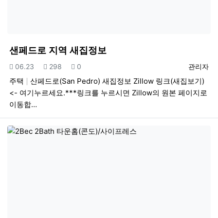
샌페드로 지역 새집정보
등록일
조회
추천
등록자
06.23
298
0
관리자
주택
산페드로(San Pedro) 새집정보 Zillow 링크(새집보기)
<- 여기누르세요.***링크를 누르시면 Zillow의 원본 페이지로
이동합…