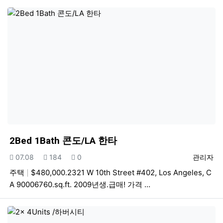
2Bed 1Bath 콘도/LA 한타
등록일
조회
추천
등록자
07.08
184
0
관리자
주택
$480,000.2321 W 10th Street #402, Los Angeles, C
A 90006760.sq.ft. 2009년생.급매! 가격 …