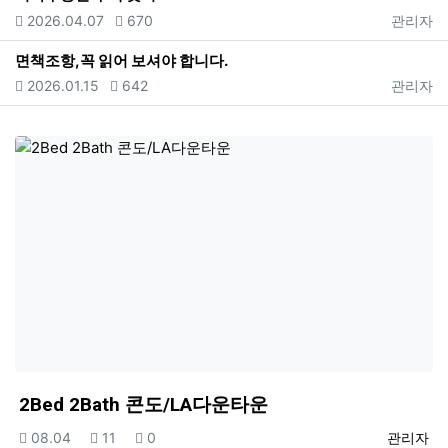
등록일
조회
등록자
2026.04.07
670
관리자
면책조항,꼭 읽어 보셔야 합니다.
등록일
조회
등록자
2026.01.15
642
관리자
2Bed 2Bath 콘도/LA다운타운
등록일
조회
추천
등록자
08.04
11
0
관리자