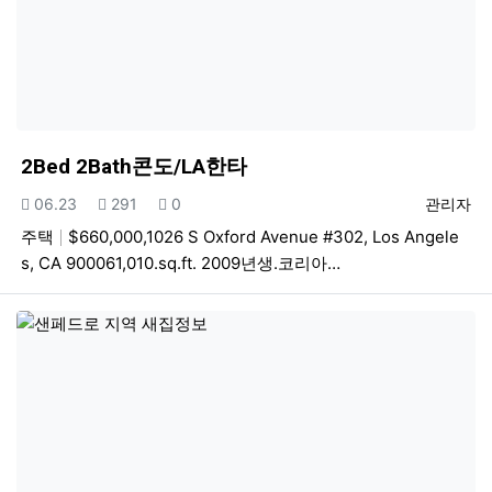
2Bed 2Bath콘도/LA한타
등록일
조회
추천
등록자
06.23
291
0
관리자
주택
$660,000,1026 S Oxford Avenue #302, Los Angele
s, CA 900061,010.sq.ft. 2009년생.코리아…