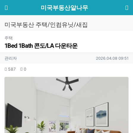
기
메뉴
미국부동산알나무
미국부동산 주택/인컴유닛/새집
분류
주택
1Bed 1Bath 콘도/LA 다운타운
작성자 정보
작성
작성일
관리자
2026.04.08 09:51
컨텐츠 정보
조회
추천
587
0
본문