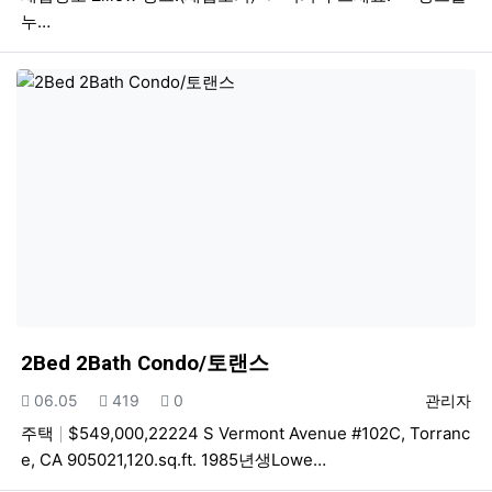
누…
2Bed 2Bath Condo/토랜스
등록일
조회
추천
등록자
06.05
419
0
관리자
주택
$549,000,22224 S Vermont Avenue #102C, Torranc
e, CA 905021,120.sq.ft. 1985년생Lowe…