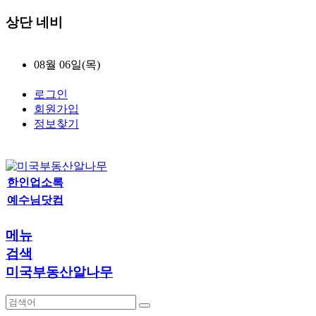
상단 네비
08월 06일(목)
로그인
회원가입
정보찾기
한인업소록
예수님닷컴
메뉴
검색
미국부동산알나무