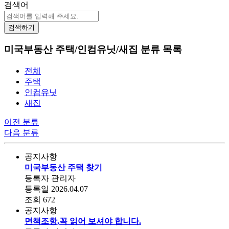
검색어
검색하기
미국부동산 주택/인컴유닛/새집 분류 목록
전체
주택
인컴유닛
새집
이전 분류
다음 분류
공지사항
미국부동산 주택 찾기
등록자
관리자
등록일
2026.04.07
조회
672
공지사항
면책조항,꼭 읽어 보셔야 합니다.