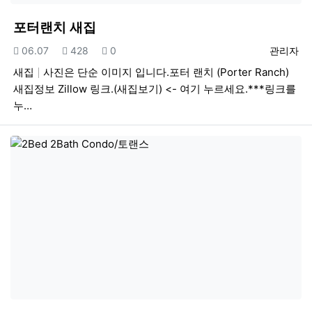
포터랜치 새집
등록일
조회
추천
등록자
06.07
428
0
관리자
새집
사진은 단순 이미지 입니다.포터 랜치 (Porter Ranch)
새집정보 Zillow 링크.(새집보기) <- 여기 누르세요.***링크를
누…