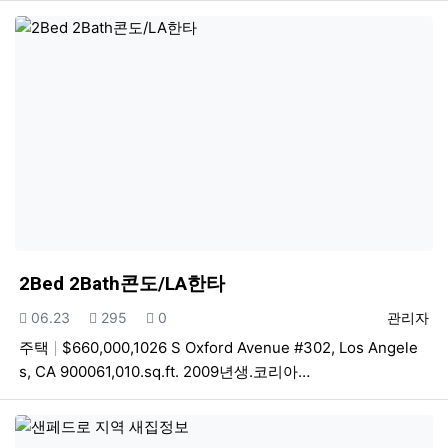
2Bed 2Bath콘도/LA한타
등록일
조회
추천
등록자
06.23
295
0
관리자
주택
$660,000,1026 S Oxford Avenue #302, Los Angele
s, CA 900061,010.sq.ft. 2009년생.코리아…