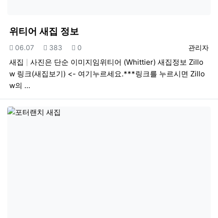
위티어 새집 정보
등록일
조회
추천
등록자
06.07
383
0
관리자
새집
사진은 단순 이미지임위티어 (Whittier) 새집정보 Zillo
w 링크(새집보기) <- 여기누르세요.***링크를 누르시면 Zillo
w의 …