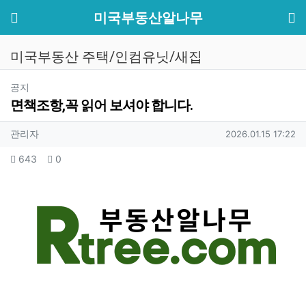
기
메뉴
미국부동산알나무
미국부동산 주택/인컴유닛/새집
분류
공지
면책조항,꼭 읽어 보셔야 합니다.
작성자 정보
작성
작성일
관리자
2026.01.15 17:22
컨텐츠 정보
조회
추천
643
0
본문