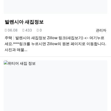
발렌시아 새집정보
등록일
조회
추천
등록자
06.08
433
0
관리자
주택
발렌시아 새집정보 Zillow 링크(새집보기) <- 여기누르
세요.***링크를 누르시면 Zillow의 원본 페이지로 이동합니다.
사진과 매물…