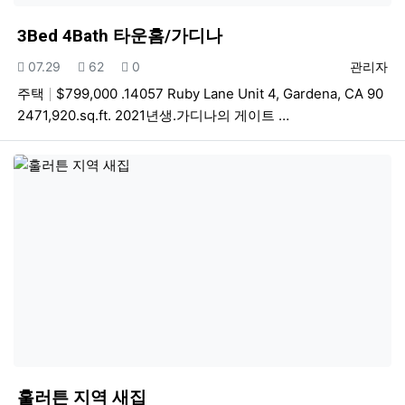
3Bed 4Bath 타운홈/가디나
등록일
조회
추천
등록자
07.29
62
0
관리자
주택
$799,000 .14057 Ruby Lane Unit 4, Gardena, CA 90
2471,920.sq.ft. 2021년생.가디나의 게이트 …
훌러튼 지역 새집