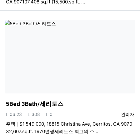
CA 907107,408.sq.ft (15,500.sq.ft. …
5Bed 3Bath/세리토스
등록일
조회
추천
등록자
06.23
308
0
관리자
주택
$1,549,000, 18815 Christina Ave, Cerritos, CA 9070
32,607.sq.ft. 1970년생세리토스 최고의 주…