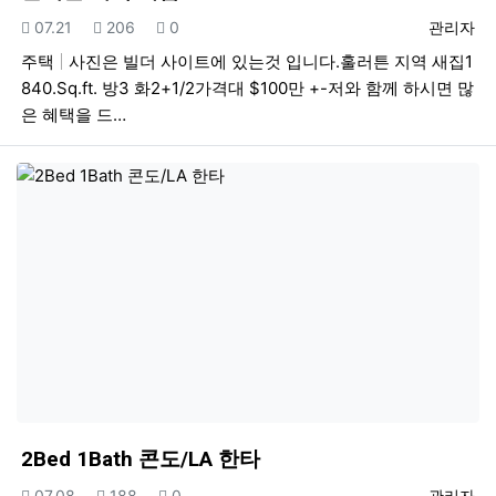
등록일
조회
추천
등록자
07.21
206
0
관리자
주택
사진은 빌더 사이트에 있는것 입니다.훌러튼 지역 새집1
840.Sq.ft. 방3 화2+1/2가격대 $100만 +-저와 함께 하시면 많
은 혜택을 드…
2Bed 1Bath 콘도/LA 한타
등록일
조회
추천
등록자
07.08
188
0
관리자