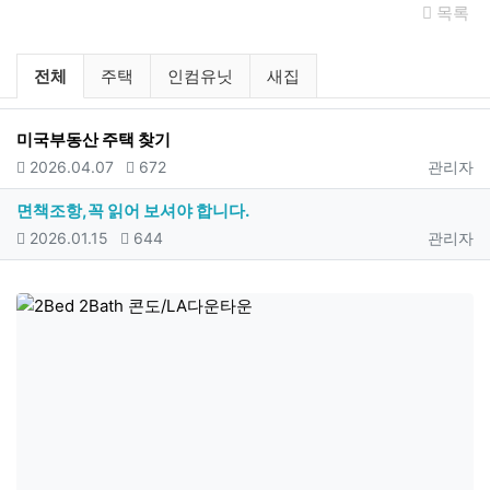
목록
미국부동산 주택/인컴유닛/새집 분류 
전체
주택
인컴유닛
새집
미국부동산 주택 찾기
등록일
조회
등록자
2026.04.07
672
관리자
면책조항,꼭 읽어 보셔야 합니다.
등록일
조회
등록자
2026.01.15
644
관리자