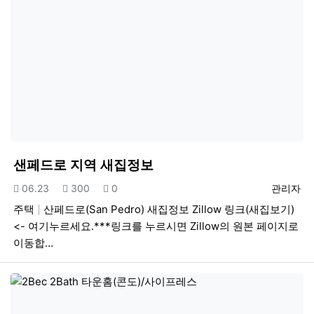
샌페드로 지역 새집정보
등록일
조회
추천
등록자
06.23
300
0
관리자
주택
산페드로(San Pedro) 새집정보 Zillow 링크(새집보기)
<- 여기누르세요.***링크를 누르시면 Zillow의 원본 페이지로
이동합…