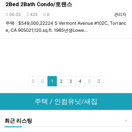
2Bed 2Bath Condo/토랜스
등록일
조회
추천
등록자
06.05
425
0
관리자
주택
$549,000,22224 S Vermont Avenue #102C, Torranc
e, CA 905021,120.sq.ft. 1985년생Lowe…
(current)
(last)
1
2
3
4
주택 / 인컴유닛/새집
최근 리스팅