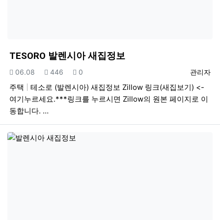
TESORO 발렌시아 새집정보
등록일
조회
추천
등록자
06.08
446
0
관리자
주택
테소로 (발렌시아) 새집정보 Zillow 링크(새집보기) <-
여기누르세요.***링크를 누르시면 Zillow의 원본 페이지로 이
동합니다. …