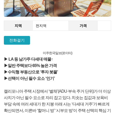
지역
전지역
가격
전화걸기
미주한국일보(로이터)
▶ LA 등 남가주 다세대 매물↑
▶일반 주택보다 65% 높은 가격
▶수익형 부동산으로 ‘투자 봇물’
▶선택이 아닌 필수 요소 ‘인기’
캘리포니아 주택 시장에서 ‘별채’(ADU·부속 주거 단위)가 더 이상
사치가 아닌 필수 요소로 자리 잡고 있다. 치솟는 집값과 보육비
부담 속에 여러 세대가 한 지붕 아래 사는 ‘다세대 거주’가 빠르게
확산되면서, 이른바 ‘할머니 방’ ‘시부모 방’이 주택 선택의 핵심 기