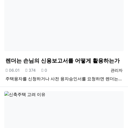
렌더는 손님의 신용보고서를 어떻게 활용하는가
등록일
조회
추천
등록자
06.01
374
0
관리자
주택융자를 신청하거나 사전 융자승인서를 요청하면 렌더는…