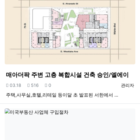
매아더팍 주변 고층 복합시설 건축 승인/엘에이
등록일
조회
추천
등록자
03.18
516
0
관리자
주택,사무실,호텔,리테일 등 이달 초 발표된 서한에서 …