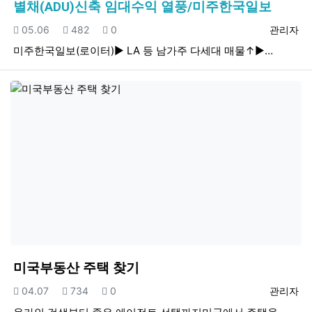
별채(ADU)신축 임대수익 열풍/미주한국일보
등록일
조회
추천
등록자
05.06
482
0
관리자
미주한국일보(로이터)▶ LA 등 남가주 다세대 매물↑▶…
미국부동산 주택 찾기
등록일
조회
추천
등록자
04.07
734
0
관리자