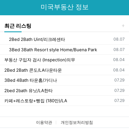
미국부동산 정보
최근 리스팅
등록일
2Bed 2Bath Uint/리크레센타
08.07
등록일
3Bed 3Bath Resort style Home/Buena Park
08.07
등록일
부동산 구입자 검사 (Inspection)의무
08.04
등록일
2Bed 2Bath 콘도/LA다운타운
08.04
등록일
3Bed 4Bath 타운홈/가디나
07.29
등록일
2bed 2bath 유닛/LA한타
07.29
등록일
카페+레스토랑+빵집 (180만)/LA
07.29
이용약관
개인정보처리방침