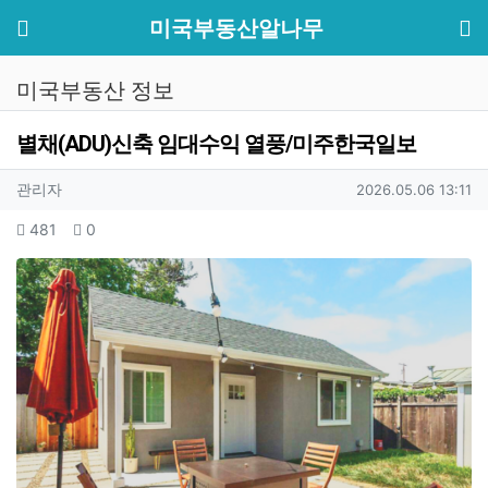
기
메뉴
미국부동산알나무
미국부동산 정보
별채(ADU)신축 임대수익 열풍/미주한국일보
작성자 정보
작성
작성일
관리자
2026.05.06 13:11
컨텐츠 정보
조회
추천
481
0
본문