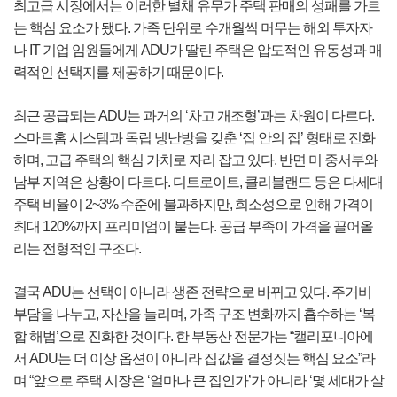
최고급 시장에서는 이러한 별채 유무가 주택 판매의 성패를 가르
는 핵심 요소가 됐다. 가족 단위로 수개월씩 머무는 해외 투자자
나 IT 기업 임원들에게 ADU가 딸린 주택은 압도적인 유동성과 매
력적인 선택지를 제공하기 때문이다.
최근 공급되는 ADU는 과거의 ‘차고 개조형’과는 차원이 다르다.
스마트홈 시스템과 독립 냉난방을 갖춘 ‘집 안의 집’ 형태로 진화
하며, 고급 주택의 핵심 가치로 자리 잡고 있다. 반면 미 중서부와
남부 지역은 상황이 다르다. 디트로이트, 클리블랜드 등은 다세대
주택 비율이 2~3% 수준에 불과하지만, 희소성으로 인해 가격이
최대 120%까지 프리미엄이 붙는다. 공급 부족이 가격을 끌어올
리는 전형적인 구조다.
결국 ADU는 선택이 아니라 생존 전략으로 바뀌고 있다. 주거비
부담을 나누고, 자산을 늘리며, 가족 구조 변화까지 흡수하는 ‘복
합 해법’으로 진화한 것이다. 한 부동산 전문가는 “캘리포니아에
서 ADU는 더 이상 옵션이 아니라 집값을 결정짓는 핵심 요소”라
며 “앞으로 주택 시장은 ‘얼마나 큰 집인가’가 아니라 ‘몇 세대가 살