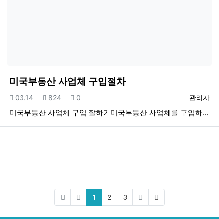
미국부동산 사업체 구입절차
등록일
조회
추천
등록자
03.14
824
0
관리자
미국부동산 사업체 구입 잘하기미국부동산 사업체를 구입하…
(current)
(last)
1
2
3