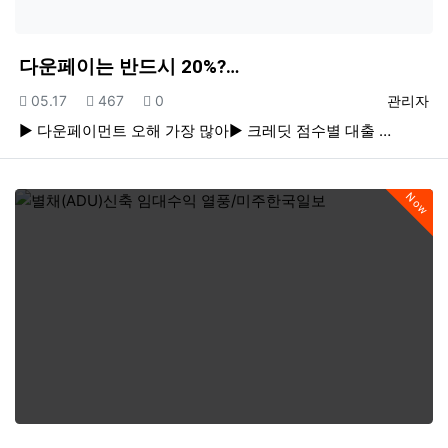
다운페이는 반드시 20%?…
등록일
조회
추천
등록자
05.17
467
0
관리자
▶ 다운페이먼트 오해 가장 많아▶ 크레딧 점수별 대출 …
Now