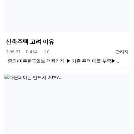
신축주택 고려 이유
등록일
조회
추천
등록자
05.21
484
0
관리자
-준최/미주한국일보 객원기자-▶ 기존 주택 매물 부족▶…