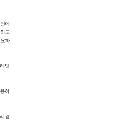
리언에
구하고
필요하
크레딧
허용하
의 경