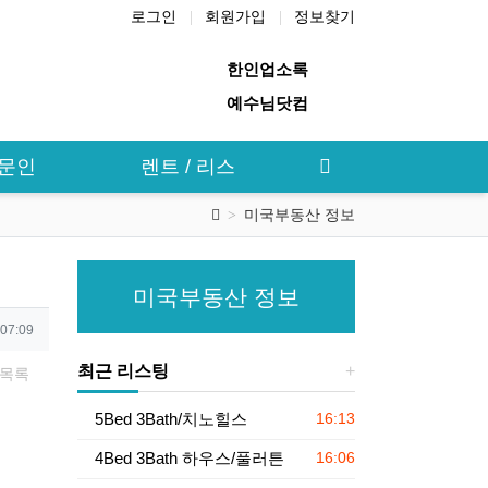
로그인
회원가입
정보찾기
한인업소록
예수님닷컴
전문인
렌트 / 리스
미국부동산 정보
미국부동산 정보
 07:09
최근 리스팅
목록
등록일
5Bed 3Bath/치노힐스
16:13
등록일
4Bed 3Bath 하우스/풀러튼
16:06