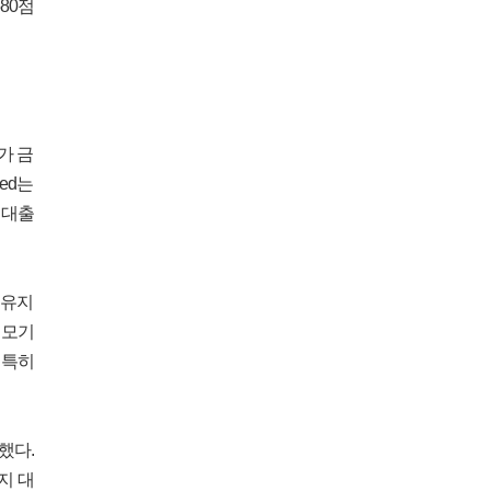
80점
가 금
ed는
 대출
 유지
 모기
 특히
했다.
지 대