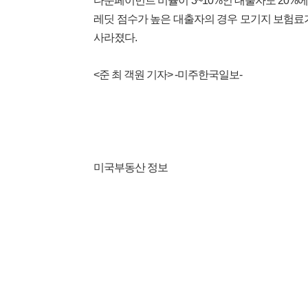
다운페이먼트 비율이 3~10%인 대출자도 20%에
레딧 점수가 높은 대출자의 경우 모기지 보험료
사라졌다.
<
준 최 객원
기자
> -미주한국일보-
미국부동산 정보