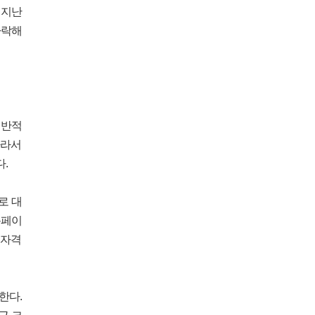
 지난
하락해
일반적
따라서
.
로 대
운페이
 자격
한다.