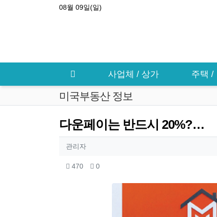
상단 네비
08월 09일(일)
메인 메뉴
사업체 / 상가
주택 
미국부동산 정보
다운페이는 반드시 20%?…
작성자 정보
작성
관리자
컨텐츠 정보
조회
추천
470
0
본문