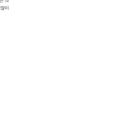
근 크
 많이